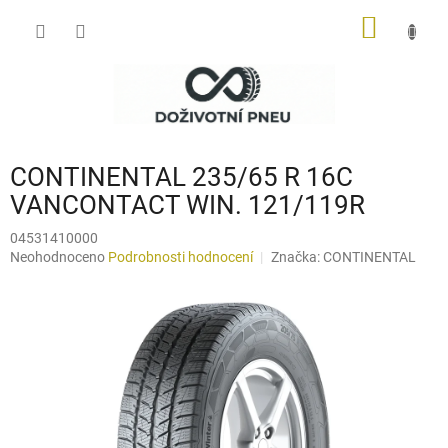
Přejít
NÁKUP
na
obsah
KOŠÍK
CONTINENTAL 235/65 R 16C
VANCONTACT WIN. 121/119R
04531410000
Průměrné
Neohodnoceno
Podrobnosti hodnocení
Značka:
CONTINENTAL
hodnocení
produktu
je
0,0
z
5
hvězdiček.