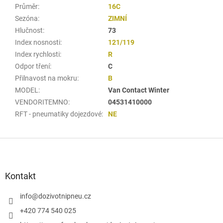
Průměr
:
16C
Sezóna
:
ZIMNÍ
Hlučnost
:
73
Index nosnosti
:
121/119
Index rychlosti
:
R
Odpor tření
:
C
Přilnavost na mokru
:
B
MODEL
:
Van Contact Winter
VENDORITEMNO
:
04531410000
RFT - pneumatiky dojezdové
:
NE
Z
á
p
a
Kontakt
t
í
info
@
dozivotnipneu.cz
+420 774 540 025