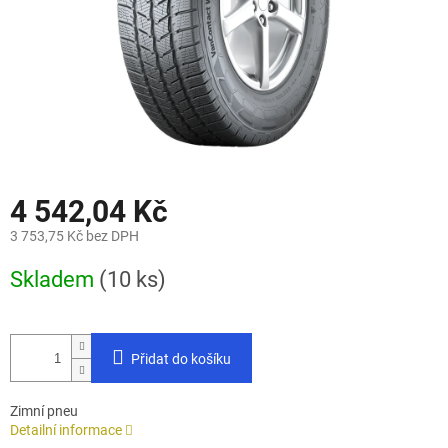
4 542,04 Kč
3 753,75 Kč bez DPH
Měrná
Skladem
(10 ks)
cena:
Přidat do košíku
Zimní pneu
Detailní informace