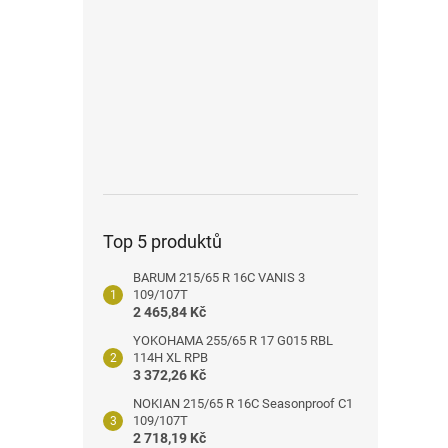
n
e
l
Top 5 produktů
BARUM 215/65 R 16C VANIS 3
109/107T
2 465,84 Kč
YOKOHAMA 255/65 R 17 G015 RBL
114H XL RPB
3 372,26 Kč
NOKIAN 215/65 R 16C Seasonproof C1
109/107T
2 718,19 Kč