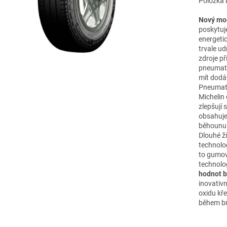
Položka 
Nový mod
poskytuje
energetic
trvale ud
zdroje př
pneumati
mít dodáv
Pneumatik
Michelin 
zlepšují
obsahuje
běhounu a
Dlouhé ž
technolo
to gumov
technolo
hodnot b
inovativ
oxidu kře
během br