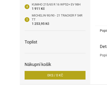
KUMHO 215/65 R 16 WP52+ EV 98H
1 911 Kč
MICHELIN 90/90 - 21 TRACKER F 54R
TT
1 253,95 Kč
Popi
Toplist
Det
Popi
Nákupní košík
0
KS /
0 KČ
Z
á
p
a