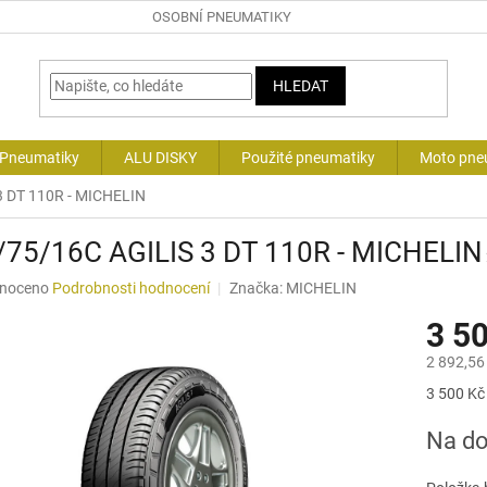
OSOBNÍ PNEUMATIKY
HLEDAT
 Pneumatiky
ALU DISKY
Použité pneumatiky
Moto pne
3 DT 110R - MICHELIN
/75/16C AGILIS 3 DT 110R - MICHELIN
né
noceno
Podrobnosti hodnocení
Značka:
MICHELIN
ní
3 5
u
2 892,56
Měrná
3 500 Kč 
cena:
ek.
Na do