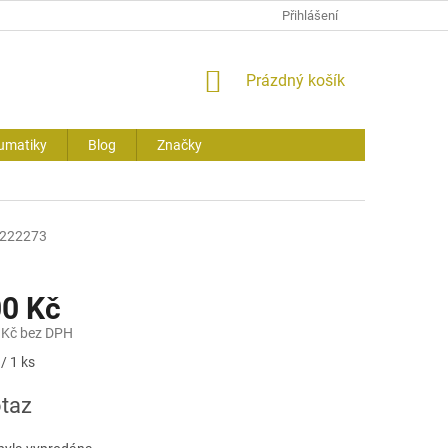
Přihlášení
NÁKUPNÍ
Prázdný košík
KOŠÍK
umatiky
Blog
Značky
222273
00 Kč
 Kč bez DPH
/ 1 ks
taz