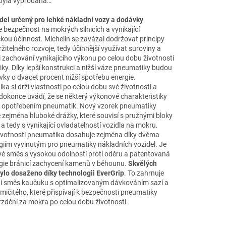
byla vyprodána…
el určený pro lehké nákladní vozy a dodávky
 bezpečnost na mokrých silnicích a vynikající
kou účinnost. Michelin se zavázal dodržovat principy
ržitelného rozvoje, tedy účinnější využívat suroviny a
i zachování vynikajícího výkonu po celou dobu životnosti
ky. Díky lepší konstrukci a nižší váze pneumatiky budou
ky o dvacet procent nižší spotřebu energie.
a si drží vlastnosti po celou dobu své životnosti a
dokonce uvádí, že se některý výkonové charakteristiky
 s opotřebením pneumatik. Nový vzorek pneumatiky
 zejména hluboké drážky, které souvisí s pružnými bloky
 tedy s vynikající ovladatelností vozidla na mokru.
ivotnosti pneumatika dosahuje zejména díky dvěma
giím vyvinutým pro pneumatiky nákladních vozidel. Je
é směs s vysokou odolností proti oděru a patentovaná
gie bránicí zachycení kamenů v běhounu.
Skvělých
ylo dosaženo díky technologii EverGrip
. To zahrnuje
ní směs kaučuku s optimalizovaným dávkováním sazí a
mičitého, které přispívají k bezpečnosti pneumatiky
zdění za mokra po celou dobu životnosti.