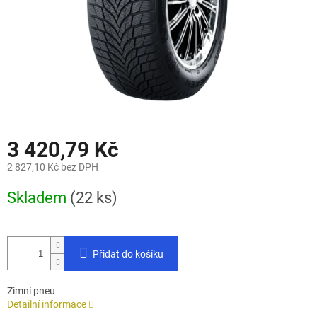
3 420,79 Kč
2 827,10 Kč bez DPH
Měrná
Skladem
(22 ks)
cena:
Přidat do košíku
Zimní pneu
Detailní informace