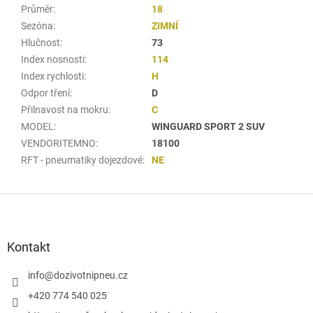
Průměr
:
18
Sezóna
:
ZIMNÍ
Hlučnost
:
73
Index nosnosti
:
114
Index rychlosti
:
H
Odpor tření
:
D
Přilnavost na mokru
:
C
MODEL
:
WINGUARD SPORT 2 SUV
VENDORITEMNO
:
18100
RFT - pneumatiky dojezdové
:
NE
Z
á
p
a
Kontakt
t
í
info
@
dozivotnipneu.cz
+420 774 540 025