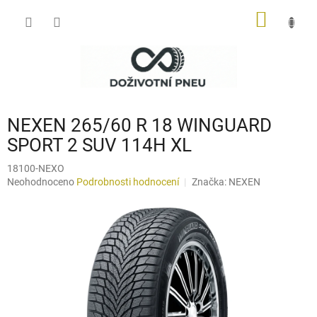
Přejít
NÁKUP
na
obsah
KOŠÍK
NEXEN 265/60 R 18 WINGUARD
SPORT 2 SUV 114H XL
18100-NEXO
Průměrné
Neohodnoceno
Podrobnosti hodnocení
Značka:
NEXEN
hodnocení
produktu
je
0,0
z
5
hvězdiček.