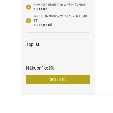
KUMHO 215/65 R 16 WP52+ EV 98H
1 911 Kč
MICHELIN 90/90 - 21 TRACKER F 54R
TT
1 275,81 Kč
Toplist
Nákupní košík
0
KS /
0 KČ
Z
á
p