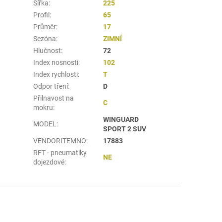
Šířka
:
225
Profil
:
65
Průměr
:
17
Sezóna
:
ZIMNÍ
Hlučnost
:
72
Index nosnosti
:
102
Index rychlosti
:
T
Odpor tření
:
D
Přilnavost na
C
mokru
:
WINGUARD
MODEL
:
SPORT 2 SUV
VENDORITEMNO
:
17883
RFT - pneumatiky
NE
dojezdové
: