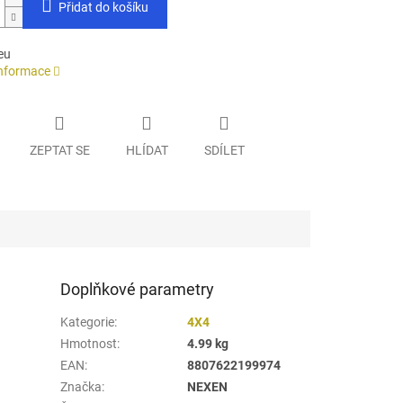
Přidat do košíku
eu
informace
ZEPTAT SE
HLÍDAT
SDÍLET
Doplňkové parametry
Kategorie
:
4X4
Hmotnost
:
4.99 kg
EAN
:
8807622199974
Značka
:
NEXEN