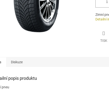
Zimní pn
Detailní 
TISK
s
Diskuze
ailní popis produktu
í pneu