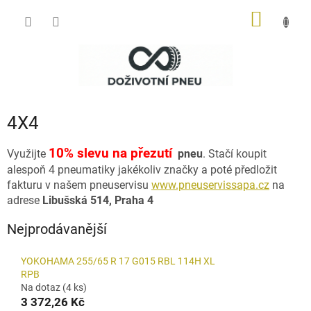
Přejít
NÁKUP
na
obsah
KOŠÍK
4X4
10% slevu na přezutí
Využijte
pneu
. Stačí koupit
alespoň 4 pneumatiky jakékoliv značky a poté předložit
fakturu v našem pneuservisu
www.pneuservissapa.cz
na
adrese
Libušská
514
, Praha 4
Nejprodávanější
YOKOHAMA 255/65 R 17 G015 RBL 114H XL
RPB
Na dotaz
(4 ks)
3 372,26 Kč