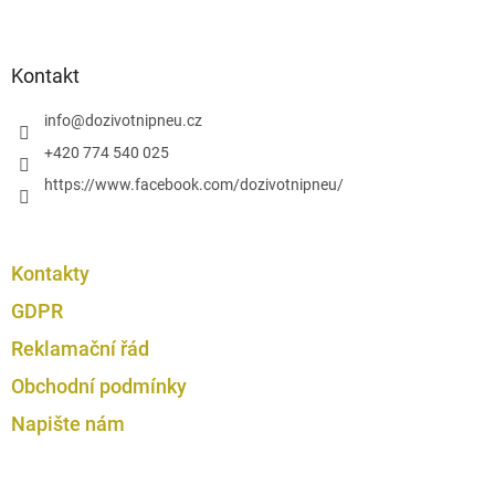
Z
v
á
ý
p
p
i
a
Kontakt
s
t
u
í
info
@
dozivotnipneu.cz
+420 774 540 025
https://www.facebook.com/dozivotnipneu/
Kontakty
GDPR
Reklamační řád
Obchodní podmínky
Napište nám