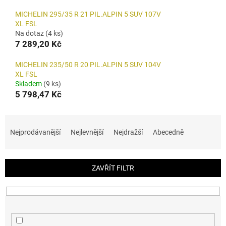
MICHELIN 295/35 R 21 PIL.ALPIN 5 SUV 107V
XL FSL
Na dotaz
(4 ks)
7 289,20 Kč
MICHELIN 235/50 R 20 PIL.ALPIN 5 SUV 104V
XL FSL
Skladem
(9 ks)
5 798,47 Kč
Ř
a
Nejprodávanější
Nejlevnější
Nejdražší
Abecedně
z
e
n
ZAVŘÍT FILTR
í
p
r
o
d