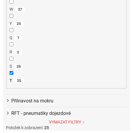
W
37
Y
25
Q
7
R
2
S
26
T
25
Přilnavost na mokru
RFT - pneumatiky dojezdové
VYMAZAT FILTRY
Položek k zobrazení:
25