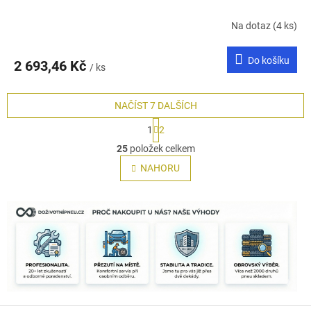
Na dotaz
(4 ks)
Do košíku
2 693,46 Kč
/ ks
NAČÍST 7 DALŠÍCH
S
1
2
t
O
r
25
položek celkem
v
á
l
NAHORU
n
á
k
o
d
v
a
á
c
n
í
í
p
r
v
k
y