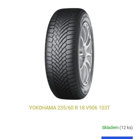
V
ý
p
i
s
p
r
o
d
u
k
t
ů
YOKOHAMA 235/60 R 18 V906 103T
Skladem
(12 ks)