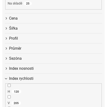
u
Na skladě
25
k
t
ů
Cena
Šířka
Profil
Průměr
Sezóna
Index nosnosti
Index rychlosti
H
120
V
205