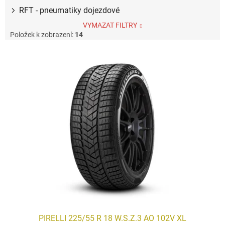
RFT - pneumatiky dojezdové
VYMAZAT FILTRY
Položek k zobrazení:
14
V
ý
p
i
s
p
r
o
d
u
k
t
ů
PIRELLI 225/55 R 18 W.S.Z.3 AO 102V XL