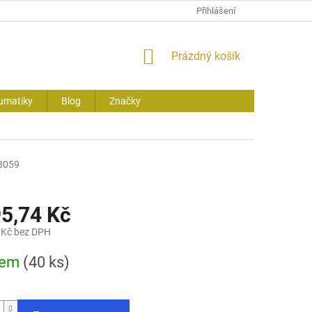
Přihlášení
NÁKUPNÍ
Prázdný košík
KOŠÍK
umatiky
Blog
Značky
8059
95,74 Kč
 Kč bez DPH
dem
(40 ks)