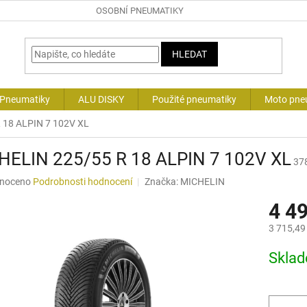
OSOBNÍ PNEUMATIKY
HLEDAT
 Pneumatiky
ALU DISKY
Použité pneumatiky
Moto pne
 18 ALPIN 7 102V XL
HELIN 225/55 R 18 ALPIN 7 102V XL
37
né
noceno
Podrobnosti hodnocení
Značka:
MICHELIN
ní
4 4
u
3 715,49
Měrná
Skla
cena:
ek.