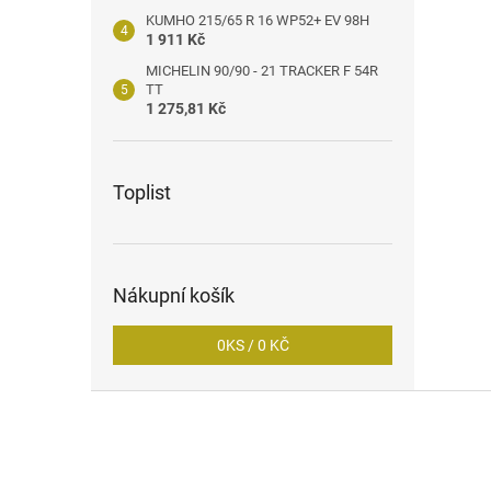
KUMHO 215/65 R 16 WP52+ EV 98H
1 911 Kč
MICHELIN 90/90 - 21 TRACKER F 54R
TT
1 275,81 Kč
Toplist
Nákupní košík
0
KS /
0 KČ
Z
á
p
a