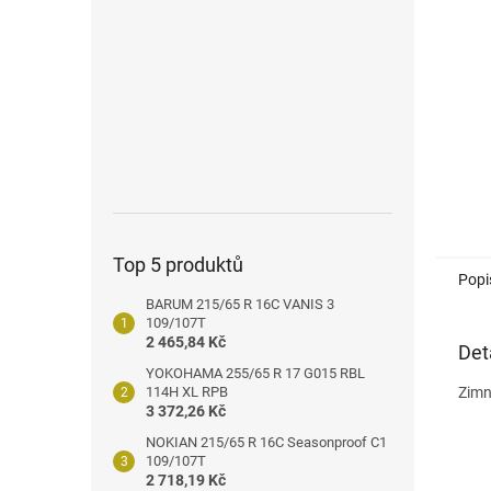
n
e
l
Top 5 produktů
Popi
BARUM 215/65 R 16C VANIS 3
109/107T
2 465,84 Kč
Det
YOKOHAMA 255/65 R 17 G015 RBL
114H XL RPB
Zimn
3 372,26 Kč
NOKIAN 215/65 R 16C Seasonproof C1
109/107T
2 718,19 Kč