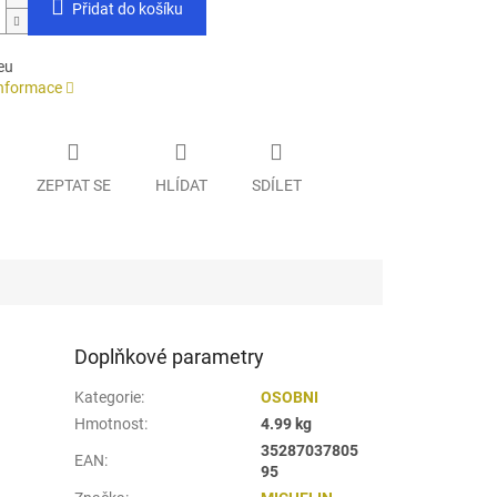
Přidat do košíku
eu
informace
ZEPTAT SE
HLÍDAT
SDÍLET
Doplňkové parametry
Kategorie
:
OSOBNI
Hmotnost
:
4.99 kg
35287037805
EAN
:
95