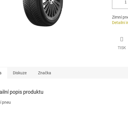
Zimní pn
Detailní 
TISK
s
Diskuze
Značka
ailní popis produktu
í pneu