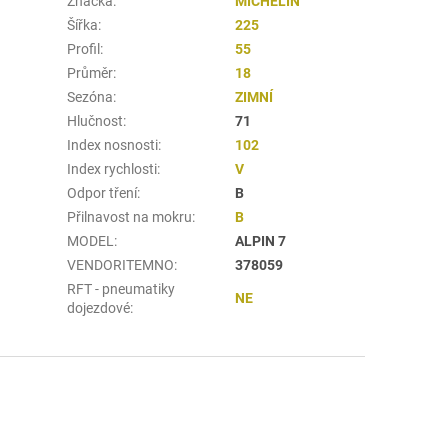
Značka
:
MICHELIN
Šířka
:
225
Profil
:
55
Průměr
:
18
Sezóna
:
ZIMNÍ
Hlučnost
:
71
Index nosnosti
:
102
Index rychlosti
:
V
Odpor tření
:
B
Přilnavost na mokru
:
B
MODEL
:
ALPIN 7
VENDORITEMNO
:
378059
RFT - pneumatiky
NE
dojezdové
: