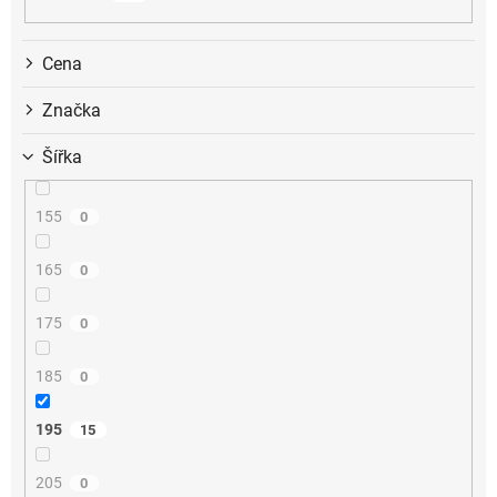
k
t
ů
Cena
Značka
Šířka
155
0
165
0
175
0
185
0
195
15
205
0