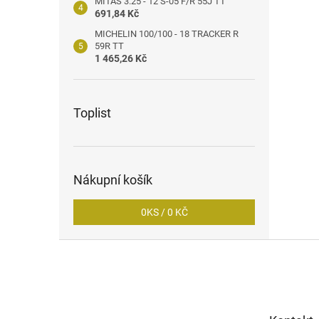
MITAS 3.25 - 12 S-05 F/R 55J TT
691,84 Kč
MICHELIN 100/100 - 18 TRACKER R
59R TT
1 465,26 Kč
Toplist
Nákupní košík
0
KS /
0 KČ
Z
á
p
a
t