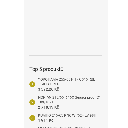
n
e
l
Top 5 produktů
YOKOHAMA 255/65 R 17 G015 RBL
114H XL RPB
3 372,26 Kč
NOKIAN 215/65 R 16C Seasonproof C1
109/107T
2 718,19 Kč
KUMHO 215/65 R 16 WP52+ EV 98H
1 911 Kč