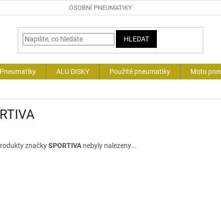
OSOBNÍ PNEUMATIKY
HLEDAT
 Pneumatiky
ALU DISKY
Použité pneumatiky
Moto pne
RTIVA
rodukty značky
SPORTIVA
nebyly nalezeny...