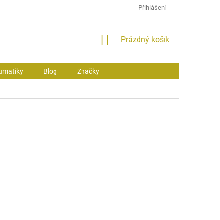
Přihlášení
NÁKUPNÍ
Prázdný košík
KOŠÍK
umatiky
Blog
Značky