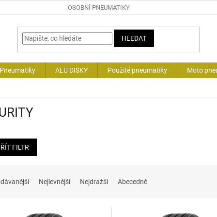
OSOBNÍ PNEUMATIKY
HLEDAT
 Pneumatiky
ALU DISKY
Použité pneumatiky
Moto pne
URITY
ŘÍT FILTR
dávanější
Nejlevnější
Nejdražší
Abecedně