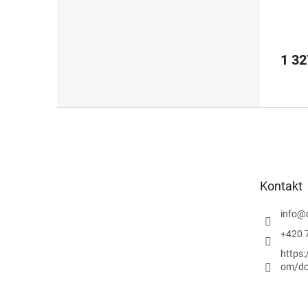
1 32
Z
á
p
a
t
Kontakt
í
info
@
+420 
https
om/do