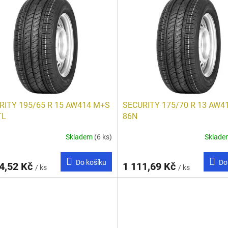
RITY 195/65 R 15 AW414 M+S
SECURITY 175/70 R 13 AW4
TL
86N
Skladem
(6 ks)
Sklad
Do košíku
Do
4,52 Kč
1 111,69 Kč
/ ks
/ ks