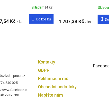
Skladem
(4 ks)
Sklad
Do košíku
Do
7,54 Kč
1 707,39 Kč
/ ks
/ ks
O
v
l
á
d
a
c
Kontakty
í
Facebo
p
GDPR
r
dozivotnipneu.cz
Reklamační řád
v
774 540 025
k
Obchodní podmínky
y
://www.facebook.c
v
zivotnipneu/
Napište nám
ý
p
i