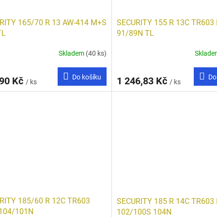
RITY 165/70 R 13 AW-414 M+S
SECURITY 155 R 13C TR603
TL
91/89N TL
Skladem
(40 ks)
Sklad
Do košíku
Do
,90 Kč
1 246,83 Kč
/ ks
/ ks
RITY 185/60 R 12C TR603
SECURITY 185 R 14C TR603
104/101N
102/100S 104N