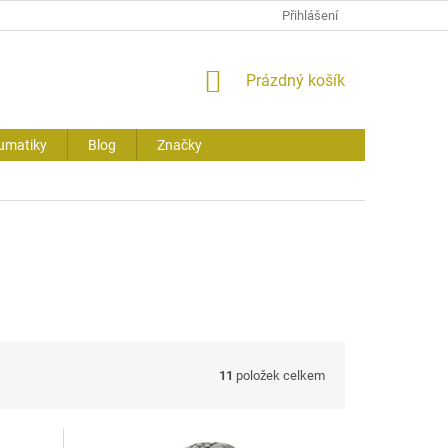
Přihlášení
NÁKUPNÍ
Prázdný košík
KOŠÍK
umatiky
Blog
Značky
11
položek celkem