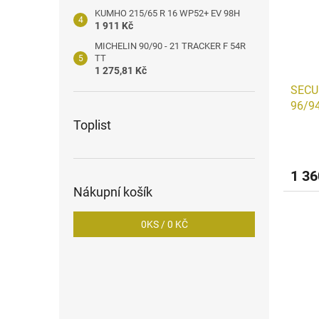
KUMHO 215/65 R 16 WP52+ EV 98H
1 911 Kč
MICHELIN 90/90 - 21 TRACKER F 54R
TT
1 275,81 Kč
SECU
96/9
Toplist
1 36
Nákupní košík
0
KS /
0 KČ