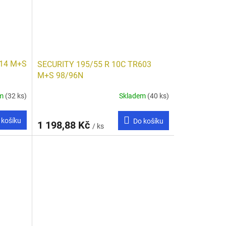
414 M+S
SECURITY 195/55 R 10C TR603
M+S 98/96N
em
(32 ks)
Skladem
(40 ks)
 košíku
Do košíku
1 198,88 Kč
/ ks