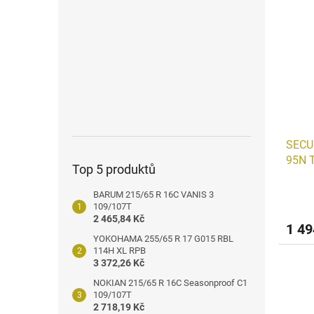
n
ý
í
e
p
p
l
i
r
s
o
p
d
r
u
o
k
d
t
u
ů
SECU
k
95N 
t
Top 5 produktů
ů
BARUM 215/65 R 16C VANIS 3
109/107T
2 465,84 Kč
1 49
YOKOHAMA 255/65 R 17 G015 RBL
114H XL RPB
3 372,26 Kč
NOKIAN 215/65 R 16C Seasonproof C1
109/107T
2 718,19 Kč