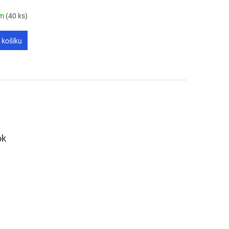
em
(40 ks)
 košíku
ok