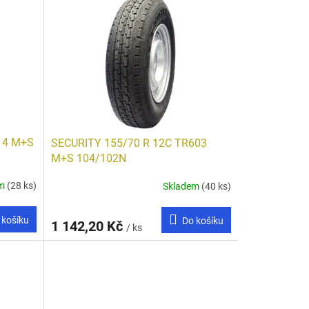
14 M+S
SECURITY 155/70 R 12C TR603
M+S 104/102N
em
(28 ks)
Skladem
(40 ks)
 košíku
Do košíku
1 142,20 Kč
/ ks