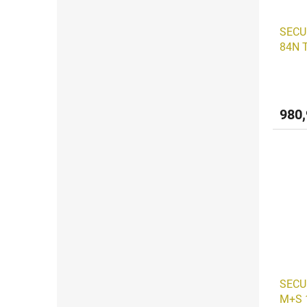
SECU
84N 
980
SECU
M+S 