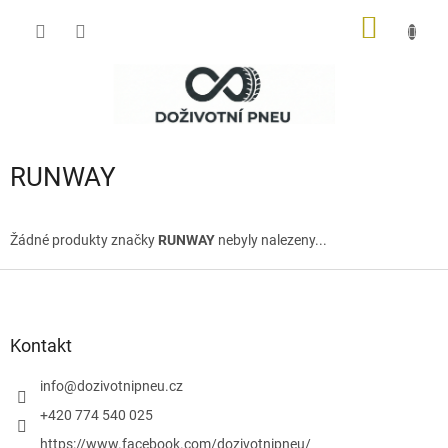
Přejít
NÁKUP
na
obsah
KOŠÍK
RUNWAY
Žádné produkty značky
RUNWAY
nebyly nalezeny...
Z
á
p
a
Kontakt
t
í
info
@
dozivotnipneu.cz
+420 774 540 025
https://www.facebook.com/dozivotnipneu/