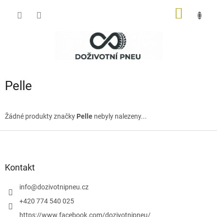
Přejít
NÁKUP
na
obsah
KOŠÍK
Pelle
Žádné produkty značky
Pelle
nebyly nalezeny...
Z
á
p
a
Kontakt
t
í
info
@
dozivotnipneu.cz
+420 774 540 025
https://www.facebook.com/dozivotnipneu/