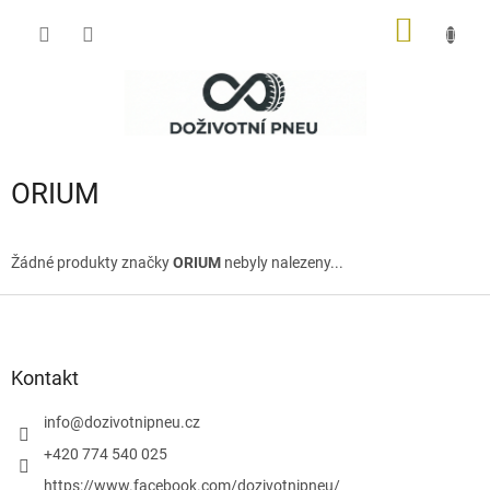
Přejít
NÁKUP
na
obsah
KOŠÍK
ORIUM
Žádné produkty značky
ORIUM
nebyly nalezeny...
Z
á
p
a
Kontakt
t
í
info
@
dozivotnipneu.cz
+420 774 540 025
https://www.facebook.com/dozivotnipneu/