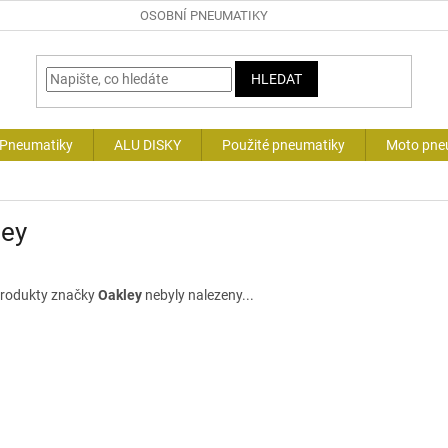
OSOBNÍ PNEUMATIKY
HLEDAT
 Pneumatiky
ALU DISKY
Použité pneumatiky
Moto pne
ley
rodukty značky
Oakley
nebyly nalezeny...