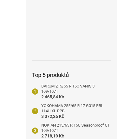
n
e
l
Top 5 produktů
BARUM 215/65 R 16C VANIS 3
109/107T
2 465,84 Kč
YOKOHAMA 255/65 R 17 G015 RBL
114H XL RPB
3 372,26 Kč
NOKIAN 215/65 R 16C Seasonproof C1
109/107T
2 718,19 Kč