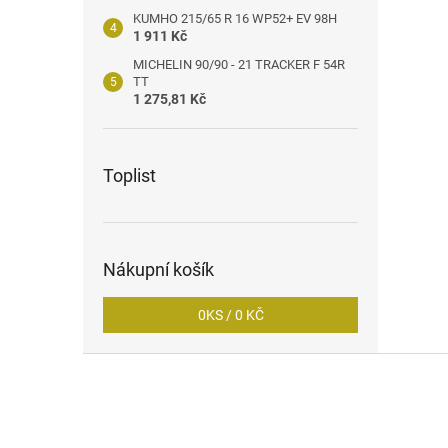
KUMHO 215/65 R 16 WP52+ EV 98H
1 911 Kč
MICHELIN 90/90 - 21 TRACKER F 54R
TT
1 275,81 Kč
Toplist
Nákupní košík
0
KS /
0 KČ
Z
á
p
a