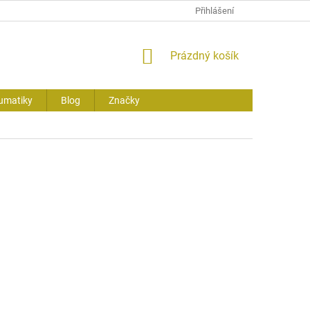
Přihlášení
NÁKUPNÍ
Prázdný košík
KOŠÍK
umatiky
Blog
Značky