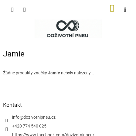
Přejít
NÁKUP
na
obsah
KOŠÍK
Jamie
Žádné produkty značky
Jamie
nebyly nalezeny...
Z
á
p
a
Kontakt
t
í
info
@
dozivotnipneu.cz
+420 774 540 025
https://www.facebook.com/dozivotnipneu/