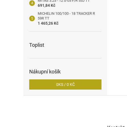
MITAS 3.25 - 12 S-05 F/R 55J TT
691,84 Kč
MICHELIN 100/100 - 18 TRACKER R
59R TT
1 465,26 Kč
Toplist
Nákupní košík
0
KS /
0 KČ
Z
á
p
a
t