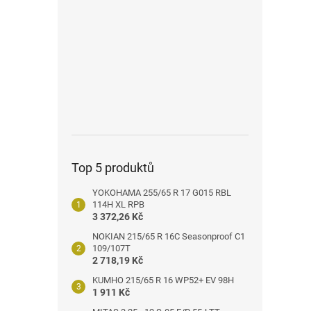
n
e
l
Top 5 produktů
YOKOHAMA 255/65 R 17 G015 RBL
114H XL RPB
3 372,26 Kč
NOKIAN 215/65 R 16C Seasonproof C1
109/107T
2 718,19 Kč
KUMHO 215/65 R 16 WP52+ EV 98H
1 911 Kč