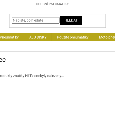
OSOBNÍ PNEUMATIKY
HLEDAT
 Pneumatiky
ALU DISKY
Použité pneumatiky
Moto pne
ec
rodukty značky
Hi Tec
nebyly nalezeny...