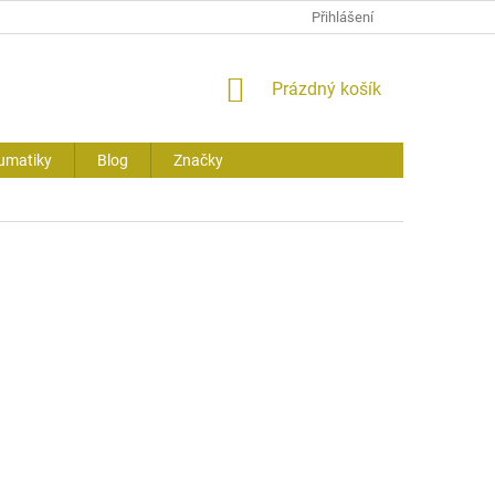
Přihlášení
NÁKUPNÍ
Prázdný košík
KOŠÍK
umatiky
Blog
Značky