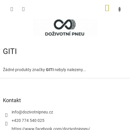
Přejít
NÁKUP
na
obsah
KOŠÍK
GITI
Žádné produkty značky
GITI
nebyly nalezeny...
Z
á
p
a
Kontakt
t
í
info
@
dozivotnipneu.cz
+420 774 540 025
https://www.facebook.com/dozivotnipneu/