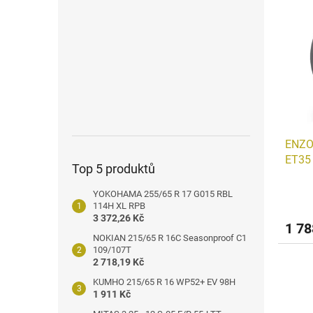
n
ý
í
e
p
p
l
i
r
s
o
p
d
r
u
o
k
d
t
u
ů
ENZO
k
ET35
t
Top 5 produktů
ů
YOKOHAMA 255/65 R 17 G015 RBL
114H XL RPB
3 372,26 Kč
1 78
NOKIAN 215/65 R 16C Seasonproof C1
109/107T
2 718,19 Kč
KUMHO 215/65 R 16 WP52+ EV 98H
1 911 Kč