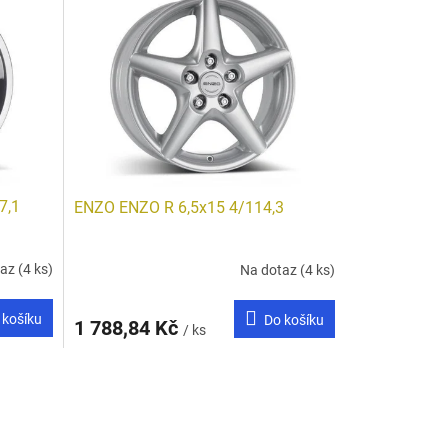
7,1
ENZO ENZO R 6,5x15 4/114,3
taz
(4 ks)
Na dotaz
(4 ks)
 košíku
Do košíku
1 788,84 Kč
/ ks