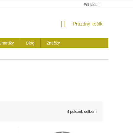
Přihlášení
NÁKUPNÍ
Prázdný košík
KOŠÍK
umatiky
Blog
Značky
4
položek celkem