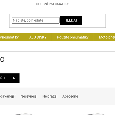
OSOBNÍ PNEUMATIKY
HLEDAT
 Pneumatiky
ALU DISKY
Použité pneumatiky
Moto pne
ZO
ŘÍT FILTR
dávanější
Nejlevnější
Nejdražší
Abecedně