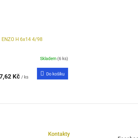
 ENZO H 6x14 4/98
Skladem
(6 ks)
rné
cení
ktu
Do košíku
7,62 Kč
/ ks
O
v
ček.
l
á
d
a
c
í
Kontakty
p