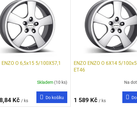
 ENZO O 6,5x15 5/100X57,1
ENZO ENZO O 6X14 5/100x5
ET46
Skladem
(10 ks)
Na do
Do košíku
Do
8,84 Kč
1 589 Kč
/ ks
/ ks