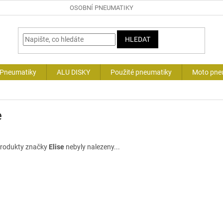
OSOBNÍ PNEUMATIKY
HLEDAT
 Pneumatiky
ALU DISKY
Použité pneumatiky
Moto pne
e
rodukty značky
Elise
nebyly nalezeny...