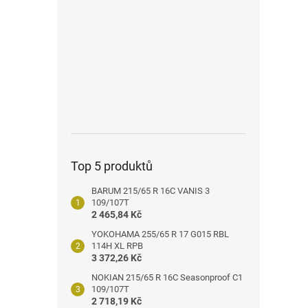
n
e
l
Top 5 produktů
BARUM 215/65 R 16C VANIS 3
109/107T
2 465,84 Kč
YOKOHAMA 255/65 R 17 G015 RBL
114H XL RPB
3 372,26 Kč
NOKIAN 215/65 R 16C Seasonproof C1
109/107T
2 718,19 Kč