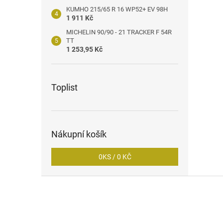
KUMHO 215/65 R 16 WP52+ EV 98H
1 911 Kč
MICHELIN 90/90 - 21 TRACKER F 54R
TT
1 253,95 Kč
Toplist
Nákupní košík
0
KS /
0 KČ
Z
á
p
a