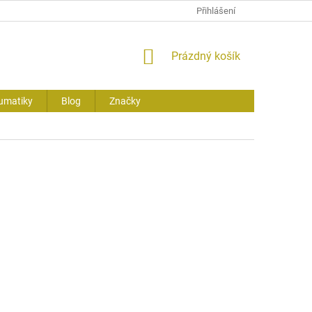
Přihlášení
NÁKUPNÍ
Prázdný košík
KOŠÍK
umatiky
Blog
Značky