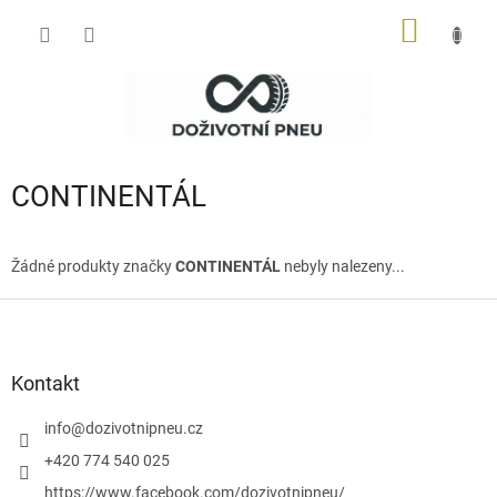
Přejít
NÁKUP
na
obsah
KOŠÍK
CONTINENTÁL
Žádné produkty značky
CONTINENTÁL
nebyly nalezeny...
Z
á
p
a
Kontakt
t
í
info
@
dozivotnipneu.cz
+420 774 540 025
https://www.facebook.com/dozivotnipneu/