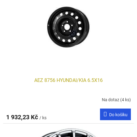
i
r
s
o
p
d
r
u
o
k
d
t
u
ů
k
t
ů
AEZ 8756 HYUNDAI/KIA 6.5X16
Na dotaz
(4 ks)
Do košíku
1 932,23 Kč
/ ks