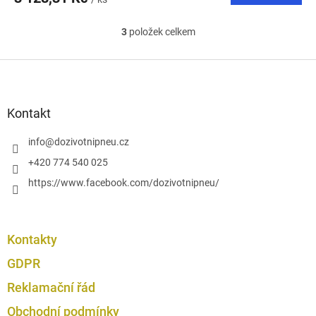
3
položek celkem
O
v
l
Z
á
á
d
p
a
a
Kontakt
c
t
í
í
info
@
dozivotnipneu.cz
p
r
+420 774 540 025
v
https://www.facebook.com/dozivotnipneu/
k
y
v
ý
p
Kontakty
i
GDPR
s
u
Reklamační řád
Obchodní podmínky