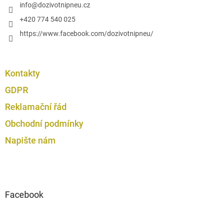
í
info
@
dozivotnipneu.cz
i
s
+420 774 540 025
u
https://www.facebook.com/dozivotnipneu/
Kontakty
GDPR
Reklamační řád
Obchodní podmínky
Napište nám
Facebook