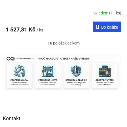
Skladem
(11 ks)
Do košíku
1 527,31 Kč
/ ks
16
položek celkem
O
v
l
á
d
a
c
í
p
r
Z
v
k
á
y
p
v
a
Kontakt
ý
t
p