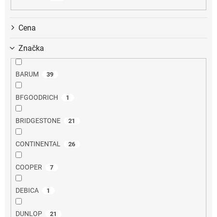
k
t
ů
Cena
Značka
BARUM
39
BFGOODRICH
1
BRIDGESTONE
21
CONTINENTAL
26
COOPER
7
DEBICA
1
DUNLOP
21