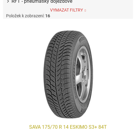
RFT - pneumatiky dojezdové
VYMAZAT FILTRY
Položek k zobrazení:
16
V
ý
p
i
s
p
r
o
d
u
k
t
ů
SAVA 175/70 R 14 ESKIMO S3+ 84T