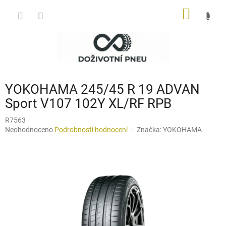
Přejít
NÁKUP
na
obsah
KOŠÍK
YOKOHAMA 245/45 R 19 ADVAN
Sport V107 102Y XL/RF RPB
R7563
Průměrné
Neohodnoceno
Podrobnosti hodnocení
Značka:
YOKOHAMA
hodnocení
produktu
je
0,0
z
5
hvězdiček.