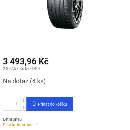
3 493,96 Kč
2 887,57 Kč bez DPH
Měrná
Na dotaz
(4 ks)
cena:
Přidat do košíku
Letní pneu
Detailní informace