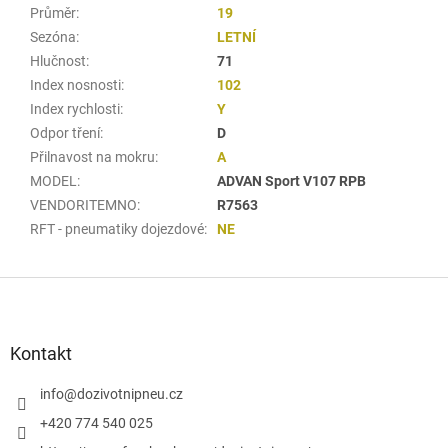
Průměr
:
19
Sezóna
:
LETNÍ
Hlučnost
:
71
Index nosnosti
:
102
Index rychlosti
:
Y
Odpor tření
:
D
Přilnavost na mokru
:
A
MODEL
:
ADVAN Sport V107 RPB
VENDORITEMNO
:
R7563
RFT - pneumatiky dojezdové
:
NE
Z
á
p
a
Kontakt
t
í
info
@
dozivotnipneu.cz
+420 774 540 025