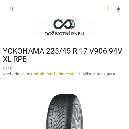
Přejít
NÁKUP
na
obsah
KOŠÍK
YOKOHAMA 225/45 R 17 V906 94V
XL RPB
R6192
Průměrné
Neohodnoceno
Podrobnosti hodnocení
Značka:
YOKOHAMA
hodnocení
produktu
je
0,0
z
5
hvězdiček.