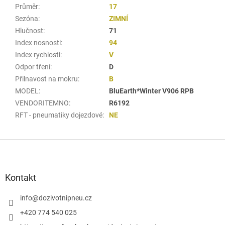
Průměr
:
17
Sezóna
:
ZIMNÍ
Hlučnost
:
71
Index nosnosti
:
94
Index rychlosti
:
V
Odpor tření
:
D
Přilnavost na mokru
:
B
MODEL
:
BluEarth*Winter V906 RPB
VENDORITEMNO
:
R6192
RFT - pneumatiky dojezdové
:
NE
Z
á
p
a
Kontakt
t
í
info
@
dozivotnipneu.cz
+420 774 540 025