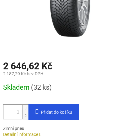
2 646,62 Kč
2 187,29 Kč bez DPH
Měrná
Skladem
(32 ks)
cena:
Přidat do košíku
Zimní pneu
Detailní informace