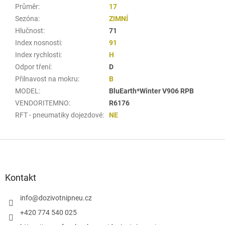
Průměr
:
17
Sezóna
:
ZIMNÍ
Hlučnost
:
71
Index nosnosti
:
91
Index rychlosti
:
H
Odpor tření
:
D
Přilnavost na mokru
:
B
MODEL
:
BluEarth*Winter V906 RPB
VENDORITEMNO
:
R6176
RFT - pneumatiky dojezdové
:
NE
Z
á
p
a
Kontakt
t
í
info
@
dozivotnipneu.cz
+420 774 540 025