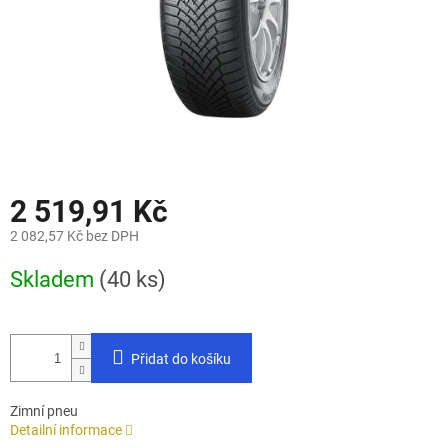
2 519,91 Kč
2 082,57 Kč bez DPH
Měrná
Skladem
(40 ks)
cena:
Přidat do košíku
Zimní pneu
Detailní informace