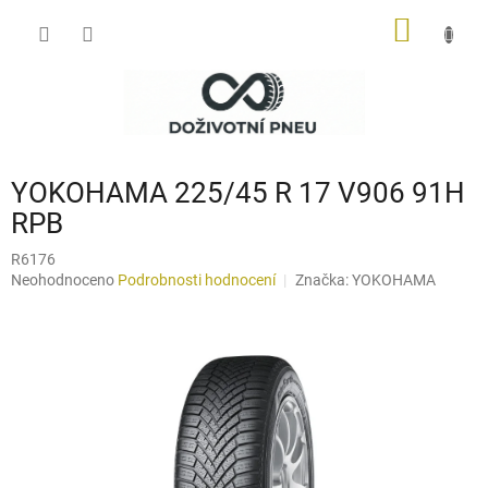
Přejít
NÁKUP
na
obsah
KOŠÍK
YOKOHAMA 225/45 R 17 V906 91H
RPB
R6176
Průměrné
Neohodnoceno
Podrobnosti hodnocení
Značka:
YOKOHAMA
hodnocení
produktu
je
0,0
z
5
hvězdiček.