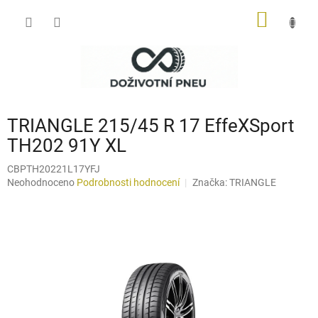
Přejít
NÁKUP
na
obsah
KOŠÍK
TRIANGLE 215/45 R 17 EffeXSport
TH202 91Y XL
CBPTH20221L17YFJ
Průměrné
Neohodnoceno
Podrobnosti hodnocení
Značka:
TRIANGLE
hodnocení
produktu
je
0,0
z
5
hvězdiček.