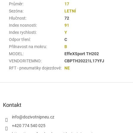
Průměr
:
17
Sezóna
:
LETNÍ
Hlučnost
:
72
Index nosnosti
:
91
Index rychlosti
:
Y
Odpor tření
:
C
Přilnavost na mokru
:
B
MODEL
:
EffeXSport TH202
VENDORITEMNO
:
CBPTH20221L17YFJ
RFT - pneumatiky dojezdové
:
NE
Z
á
p
a
Kontakt
t
í
info
@
dozivotnipneu.cz
+420 774 540 025