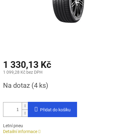
1 330,13 Kč
1 099,28 Kč bez DPH
Měrná
Na dotaz
(4 ks)
cena:
Přidat do košíku
Letní pneu
Detailní informace