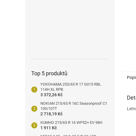
n
e
l
Top 5 produktů
Popi
YOKOHAMA 255/65 R 17 G015 RBL
114H XL RPB
3 372,26 Kč
Det
NOKIAN 215/65 R 16C Seasonproof C1
109/107T
Letn
2 718,19 Kč
KUMHO 215/65 R 16 WP52+ EV 98H
1 911 Kč