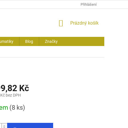
Přihlášení
NÁKUPNÍ
Prázdný košík
KOŠÍK
umatiky
Blog
Značky
99,82 Kč
 Kč bez DPH
dem
(8 ks)