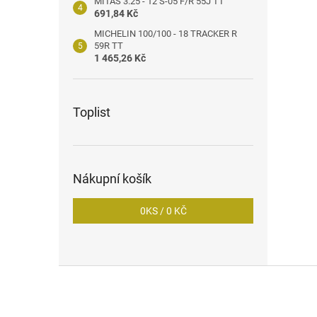
MITAS 3.25 - 12 S-05 F/R 55J TT
691,84 Kč
MICHELIN 100/100 - 18 TRACKER R
59R TT
1 465,26 Kč
Toplist
Nákupní košík
0
KS /
0 KČ
Z
á
p