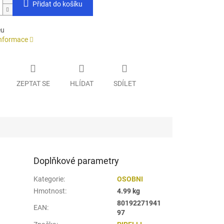
Přidat do košíku
eu
informace
ZEPTAT SE
HLÍDAT
SDÍLET
Doplňkové parametry
Kategorie
:
OSOBNI
Hmotnost
:
4.99 kg
80192271941
EAN
:
97