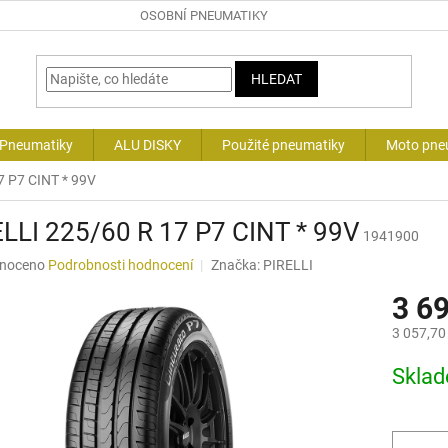
OSOBNÍ PNEUMATIKY
HLEDAT
 Pneumatiky
ALU DISKY
Použité pneumatiky
Moto pne
7 P7 CINT * 99V
LLI 225/60 R 17 P7 CINT * 99V
1941900
né
noceno
Podrobnosti hodnocení
Značka:
PIRELLI
ní
3 6
u
3 057,70
Měrná
Skla
cena:
ek.