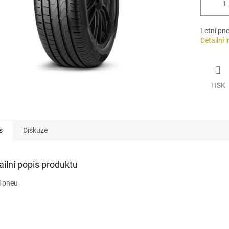
Letní pn
Detailní 
TISK
s
Diskuze
ailní popis produktu
í pneu