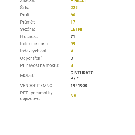
Značka
:
PIRELLI
Šířka
:
225
Profil
:
60
Průměr
:
17
Sezóna
:
LETNÍ
Hlučnost
:
71
Index nosnosti
:
99
Index rychlosti
:
V
Odpor tření
:
D
Přilnavost na mokru
:
B
CINTURATO
MODEL
:
P7 *
VENDORITEMNO
:
1941900
RFT - pneumatiky
NE
dojezdové
: