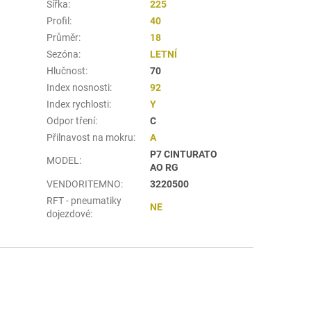
Šířka
:
225
Profil
:
40
Průměr
:
18
Sezóna
:
LETNÍ
Hlučnost
:
70
Index nosnosti
:
92
Index rychlosti
:
Y
Odpor tření
:
C
Přilnavost na mokru
:
A
P7 CINTURATO
MODEL
:
AO RG
VENDORITEMNO
:
3220500
RFT - pneumatiky
NE
dojezdové
: