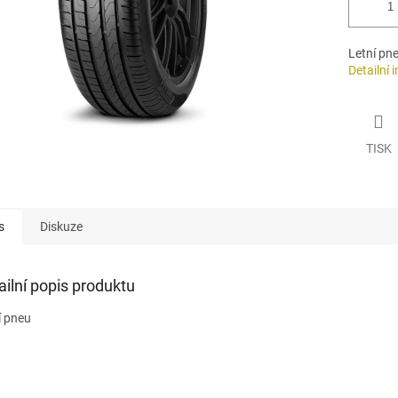
Letní pn
Detailní 
TISK
s
Diskuze
ailní popis produktu
í pneu