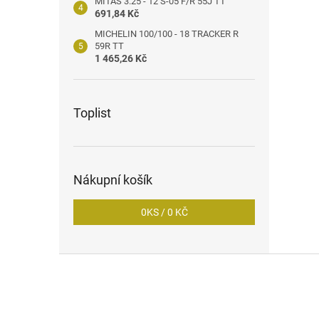
MITAS 3.25 - 12 S-05 F/R 55J TT
691,84 Kč
MICHELIN 100/100 - 18 TRACKER R
59R TT
1 465,26 Kč
Toplist
Nákupní košík
0
KS /
0 KČ
Z
á
p
a