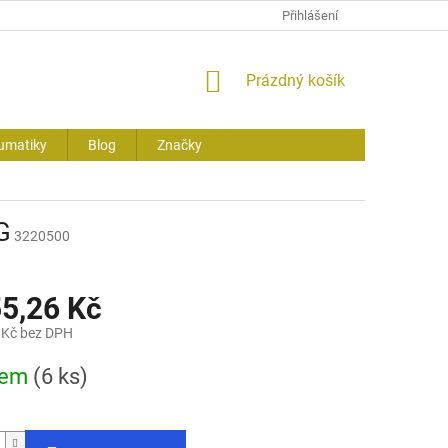
Přihlášení
NÁKUPNÍ
Prázdný košík
KOŠÍK
umatiky
Blog
Značky
G
3220500
55,26 Kč
 Kč bez DPH
dem
(6 ks)