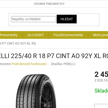
OSOBNÍ PNEUMATIKY
HLEDAT
 Pneumatiky
ALU DISKY
Použité pneumatiky
Moto pne
8 P7 CINT AO 92Y XL RG
ELLI 225/40 R 18 P7 CINT AO 92Y XL R
né
noceno
Podrobnosti hodnocení
Značka:
PIRELLI
ní
2 4
u
2 029,14
Měrná
Skla
cena:
ek.