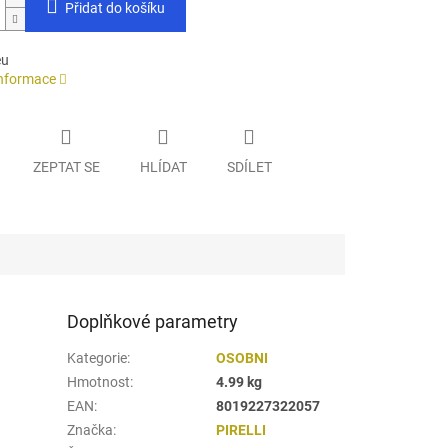
Přidat do košíku
eu
informace
ZEPTAT SE
HLÍDAT
SDÍLET
Doplňkové parametry
Kategorie
:
OSOBNI
Hmotnost
:
4.99 kg
EAN
:
8019227322057
Značka
:
PIRELLI