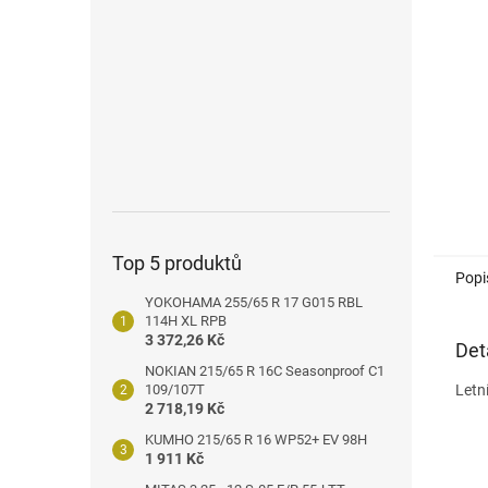
n
e
l
Top 5 produktů
Popi
YOKOHAMA 255/65 R 17 G015 RBL
114H XL RPB
3 372,26 Kč
Det
NOKIAN 215/65 R 16C Seasonproof C1
109/107T
Letn
2 718,19 Kč
KUMHO 215/65 R 16 WP52+ EV 98H
1 911 Kč