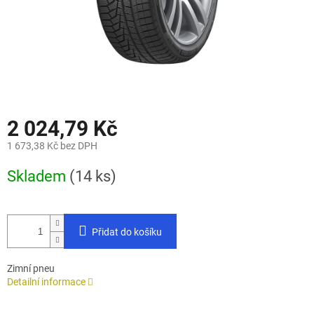
2 024,79 Kč
1 673,38 Kč bez DPH
Měrná
Skladem
(14 ks)
cena:
Přidat do košíku
Zimní pneu
Detailní informace