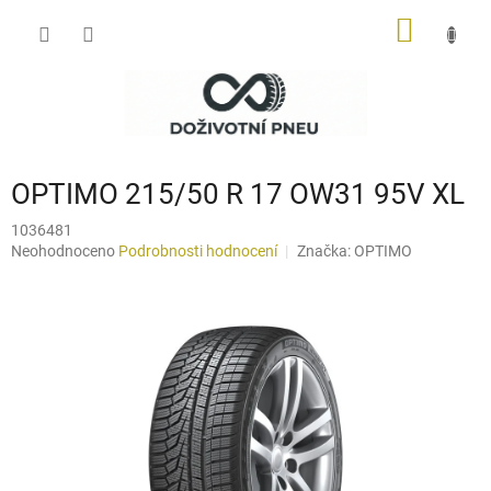
Přejít
NÁKUP
na
obsah
KOŠÍK
OPTIMO 215/50 R 17 OW31 95V XL
1036481
Průměrné
Neohodnoceno
Podrobnosti hodnocení
Značka:
OPTIMO
hodnocení
produktu
je
0,0
z
5
hvězdiček.