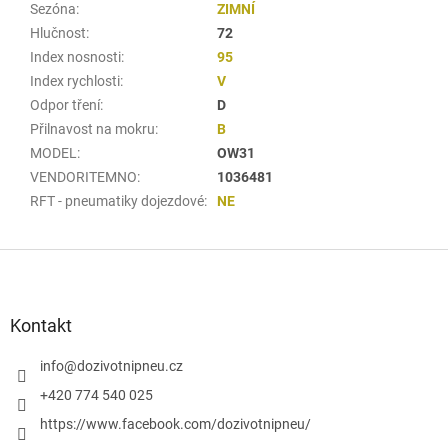
Sezóna
:
ZIMNÍ
Hlučnost
:
72
Index nosnosti
:
95
Index rychlosti
:
V
Odpor tření
:
D
Přilnavost na mokru
:
B
MODEL
:
OW31
VENDORITEMNO
:
1036481
RFT - pneumatiky dojezdové
:
NE
Z
á
p
a
Kontakt
t
í
info
@
dozivotnipneu.cz
+420 774 540 025
https://www.facebook.com/dozivotnipneu/