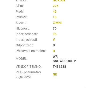
Značka
:
NOKIAN
Šířka
:
225
Profil
:
45
Průměr
:
18
Sezóna
:
ZIMNÍ
Hlučnost
:
70
Index nosnosti
:
95
Index rychlosti
:
V
Odpor tření
:
B
Přilnavost na mokru
:
B
WR
MODEL
:
SNOWPROOF P
VENDORITEMNO
:
T431238
RFT - pneumatiky
NE
dojezdové
: