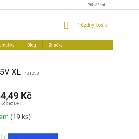
Přihlášení
NÁKUPNÍ
Prázdný košík
KOŠÍK
umatiky
Blog
Značky
5V XL
T431238
44,49 Kč
 Kč bez DPH
dem
(19 ks)