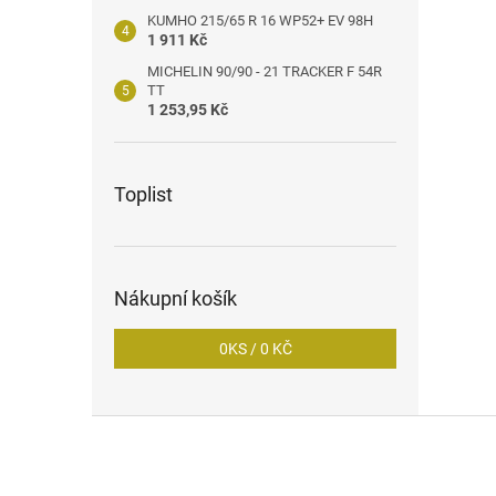
KUMHO 215/65 R 16 WP52+ EV 98H
1 911 Kč
MICHELIN 90/90 - 21 TRACKER F 54R
TT
1 253,95 Kč
Toplist
Nákupní košík
0
KS /
0 KČ
Z
á
p