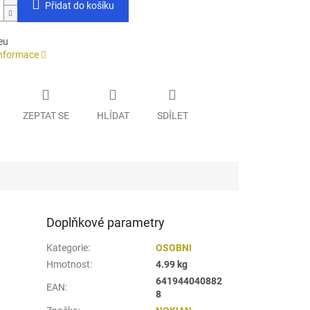
Přidat do košíku
eu
informace
ZEPTAT SE
HLÍDAT
SDÍLET
Doplňkové parametry
Kategorie
:
OSOBNI
Hmotnost
:
4.99 kg
641944040882
EAN
:
8