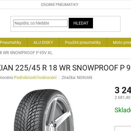
OSOBNÍ PNEUMATIKY
HLEDAT
 Pneumatiky
ALU DISKY
Použité pneumatiky
Moto pne
18 WR SNOWPROOF P 95V XL
IAN 225/45 R 18 WR SNOWPROOF P 9
né
noceno
Podrobnosti hodnocení
Značka:
NOKIAN
ní
3 2
u
2 681,40
Měrná
Skla
cena:
ek.