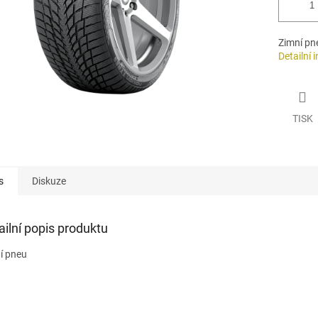
Zimní pn
Detailní 
TISK
s
Diskuze
ailní popis produktu
í pneu