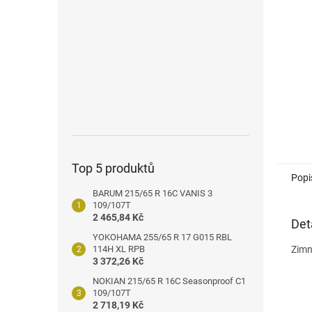
n
e
l
Top 5 produktů
Popi
BARUM 215/65 R 16C VANIS 3
109/107T
2 465,84 Kč
Det
YOKOHAMA 255/65 R 17 G015 RBL
114H XL RPB
Zimn
3 372,26 Kč
NOKIAN 215/65 R 16C Seasonproof C1
109/107T
2 718,19 Kč