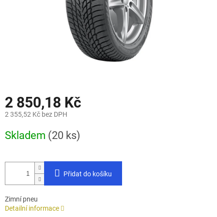
2 850,18 Kč
2 355,52 Kč bez DPH
Měrná
Skladem
(20 ks)
cena:
Přidat do košíku
Zimní pneu
Detailní informace