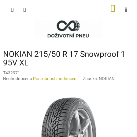
Přejít
NÁKUP
na
obsah
KOŠÍK
NOKIAN 215/50 R 17 Snowproof 1
95V XL
T432971
Průměrné
Neohodnoceno
Podrobnosti hodnocení
Značka:
NOKIAN
hodnocení
produktu
je
0,0
z
5
hvězdiček.