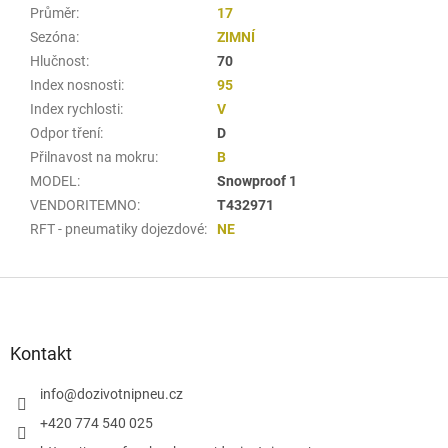
Průměr
:
17
Sezóna
:
ZIMNÍ
Hlučnost
:
70
Index nosnosti
:
95
Index rychlosti
:
V
Odpor tření
:
D
Přilnavost na mokru
:
B
MODEL
:
Snowproof 1
VENDORITEMNO
:
T432971
RFT - pneumatiky dojezdové
:
NE
Z
á
p
a
Kontakt
t
í
info
@
dozivotnipneu.cz
+420 774 540 025