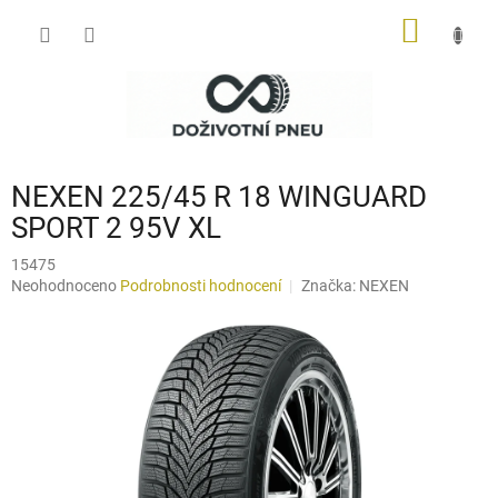
Přejít
NÁKUP
na
obsah
KOŠÍK
NEXEN 225/45 R 18 WINGUARD
SPORT 2 95V XL
15475
Průměrné
Neohodnoceno
Podrobnosti hodnocení
Značka:
NEXEN
hodnocení
produktu
je
0,0
z
5
hvězdiček.