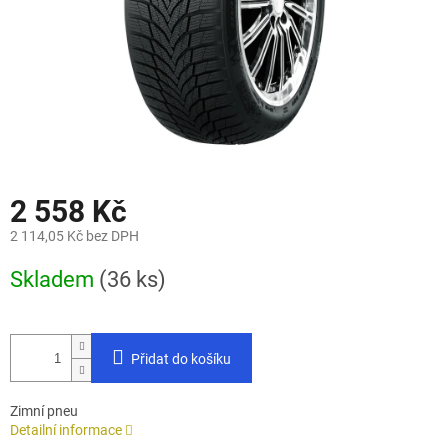
2 558 Kč
2 114,05 Kč bez DPH
Měrná
Skladem
(36 ks)
cena:
Přidat do košíku
Zimní pneu
Detailní informace