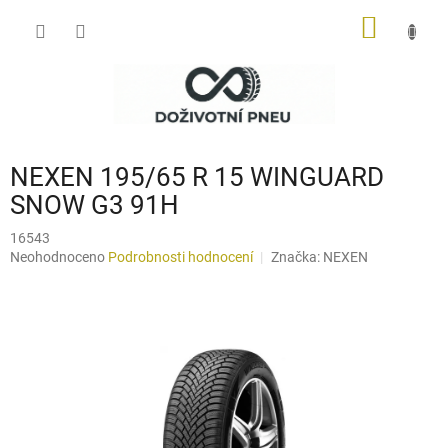
Přejít
NÁKUP
na
obsah
KOŠÍK
NEXEN 195/65 R 15 WINGUARD
SNOW G3 91H
16543
Průměrné
Neohodnoceno
Podrobnosti hodnocení
Značka:
NEXEN
hodnocení
produktu
je
0,0
z
5
hvězdiček.