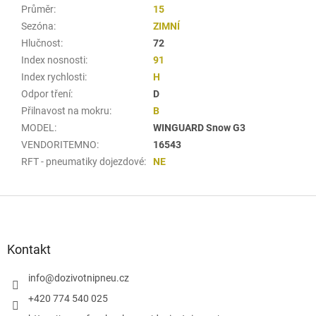
Průměr
:
15
Sezóna
:
ZIMNÍ
Hlučnost
:
72
Index nosnosti
:
91
Index rychlosti
:
H
Odpor tření
:
D
Přilnavost na mokru
:
B
MODEL
:
WINGUARD Snow G3
VENDORITEMNO
:
16543
RFT - pneumatiky dojezdové
:
NE
Z
á
p
a
Kontakt
t
í
info
@
dozivotnipneu.cz
+420 774 540 025