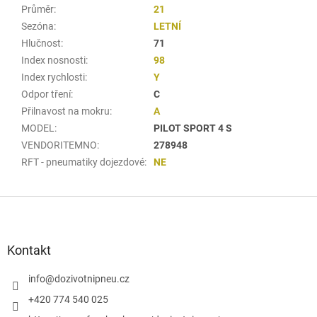
Průměr
:
21
Sezóna
:
LETNÍ
Hlučnost
:
71
Index nosnosti
:
98
Index rychlosti
:
Y
Odpor tření
:
C
Přilnavost na mokru
:
A
MODEL
:
PILOT SPORT 4 S
VENDORITEMNO
:
278948
RFT - pneumatiky dojezdové
:
NE
Z
á
p
a
Kontakt
t
í
info
@
dozivotnipneu.cz
+420 774 540 025