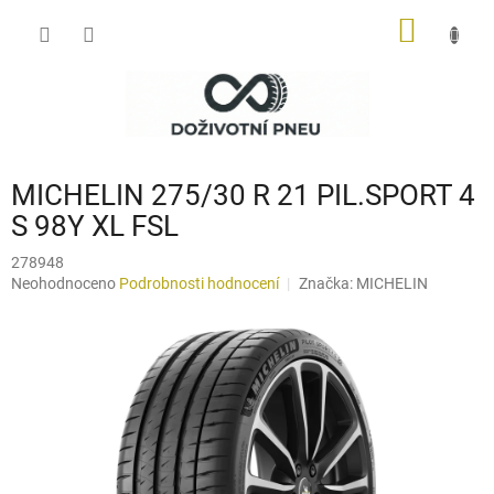
Přejít
NÁKUP
na
obsah
KOŠÍK
MICHELIN 275/30 R 21 PIL.SPORT 4
S 98Y XL FSL
278948
Průměrné
Neohodnoceno
Podrobnosti hodnocení
Značka:
MICHELIN
hodnocení
produktu
je
0,0
z
5
hvězdiček.