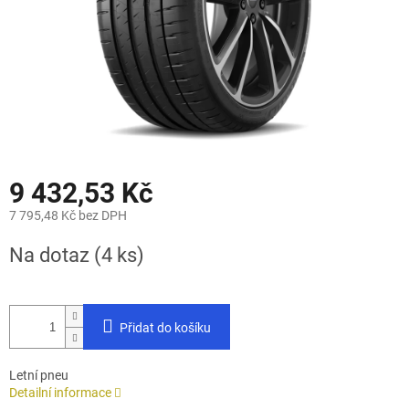
9 432,53 Kč
7 795,48 Kč bez DPH
Měrná
Na dotaz
(4 ks)
cena:
Přidat do košíku
Letní pneu
Detailní informace