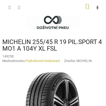
Přejít
NÁKUP
na
obsah
KOŠÍK
MICHELIN 255/45 R 19 PIL.SPORT 4
MO1 A 104Y XL FSL
149258
Průměrné
Neohodnoceno
Podrobnosti hodnocení
Značka:
MICHELIN
hodnocení
produktu
je
0,0
z
5
hvězdiček.