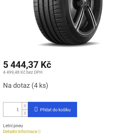
5 444,37 Kč
4 499,48 Kč bez DPH
Měrná
Na dotaz
(4 ks)
cena:
Přidat do košíku
Letní pneu
Detailní informace