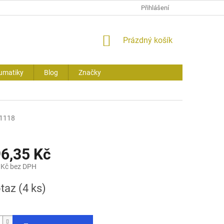
Přihlášení
NÁKUPNÍ
Prázdný košík
KOŠÍK
umatiky
Blog
Značky
1118
96,35 Kč
 Kč bez DPH
otaz
(4 ks)