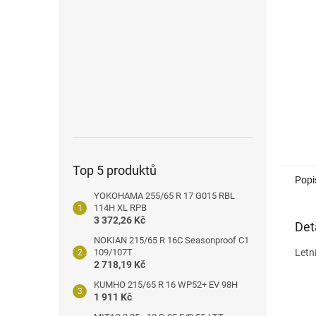
n
e
l
Top 5 produktů
Popi
YOKOHAMA 255/65 R 17 G015 RBL
114H XL RPB
3 372,26 Kč
Det
NOKIAN 215/65 R 16C Seasonproof C1
109/107T
Letn
2 718,19 Kč
KUMHO 215/65 R 16 WP52+ EV 98H
1 911 Kč