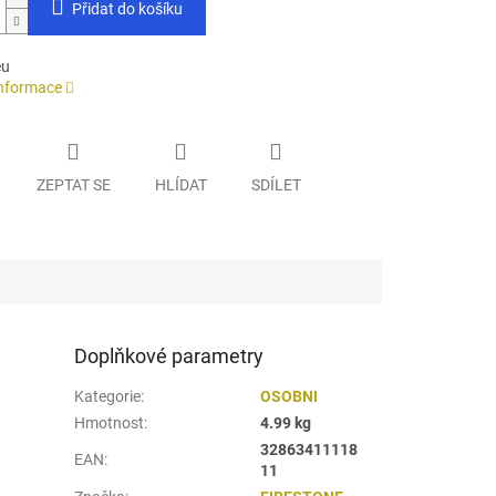
Přidat do košíku
eu
informace
ZEPTAT SE
HLÍDAT
SDÍLET
Doplňkové parametry
Kategorie
:
OSOBNI
Hmotnost
:
4.99 kg
32863411118
EAN
:
11