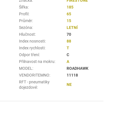
Značka
:
FIRESTONE
Šířka
:
185
Profil
:
65
Průměr
:
15
Sezóna
:
LETNÍ
Hlučnost
:
70
Index nosnosti
:
88
Index rychlosti
:
T
Odpor tření
:
C
Přilnavost na mokru
:
A
MODEL
:
ROADHAWK
VENDORITEMNO
:
11118
RFT - pneumatiky
NE
dojezdové
: