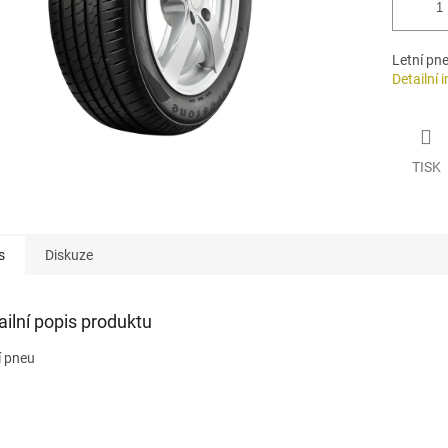
Letní pn
Detailní 
TISK
s
Diskuze
ailní popis produktu
í pneu