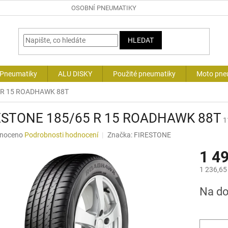
OSOBNÍ PNEUMATIKY
HLEDAT
 Pneumatiky
ALU DISKY
Použité pneumatiky
Moto pne
 R 15 ROADHAWK 88T
ESTONE 185/65 R 15 ROADHAWK 88T
1
né
noceno
Podrobnosti hodnocení
Značka:
FIRESTONE
ní
1 4
u
1 236,65
Měrná
Na d
cena:
ek.