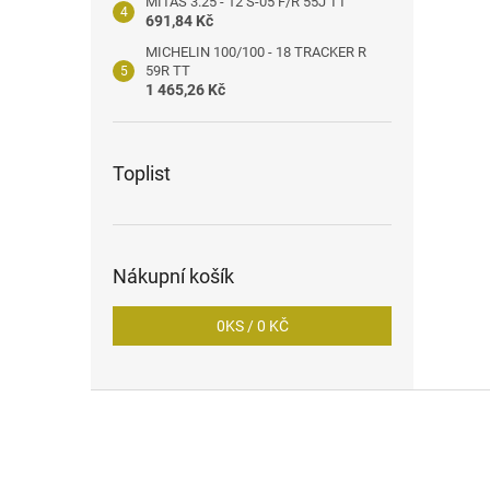
MITAS 3.25 - 12 S-05 F/R 55J TT
691,84 Kč
MICHELIN 100/100 - 18 TRACKER R
59R TT
1 465,26 Kč
Toplist
Nákupní košík
0
KS /
0 KČ
Z
á
p
a