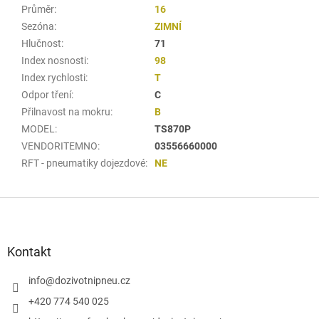
Průměr
:
16
Sezóna
:
ZIMNÍ
Hlučnost
:
71
Index nosnosti
:
98
Index rychlosti
:
T
Odpor tření
:
C
Přilnavost na mokru
:
B
MODEL
:
TS870P
VENDORITEMNO
:
03556660000
RFT - pneumatiky dojezdové
:
NE
Z
á
p
a
Kontakt
t
í
info
@
dozivotnipneu.cz
+420 774 540 025