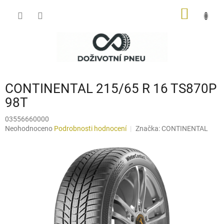
Přejít
NÁKUP
na
obsah
KOŠÍK
CONTINENTAL 215/65 R 16 TS870P
98T
03556660000
Průměrné
Neohodnoceno
Podrobnosti hodnocení
Značka:
CONTINENTAL
hodnocení
produktu
je
0,0
z
5
hvězdiček.