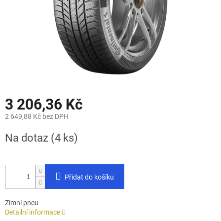
3 206,36 Kč
2 649,88 Kč bez DPH
Měrná
Na dotaz
(4 ks)
cena:
Přidat do košíku
Zimní pneu
Detailní informace