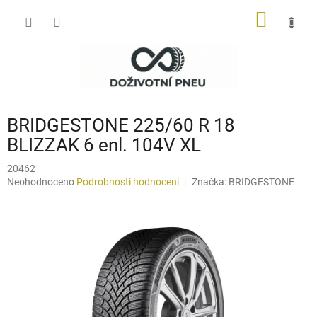
Přejít
NÁKUP
na
obsah
KOŠÍK
BRIDGESTONE 225/60 R 18
BLIZZAK 6 enl. 104V XL
20462
Průměrné
Neohodnoceno
Podrobnosti hodnocení
Značka:
BRIDGESTONE
hodnocení
produktu
je
0,0
z
5
hvězdiček.