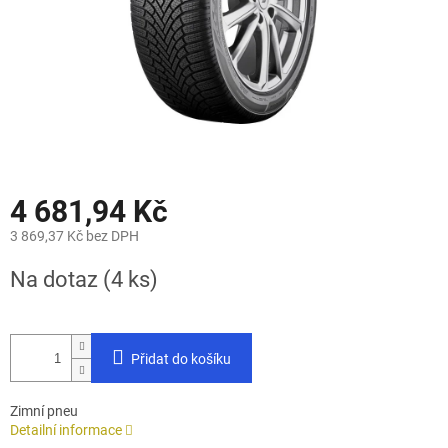
4 681,94 Kč
3 869,37 Kč bez DPH
Měrná
Na dotaz
(4 ks)
cena:
Přidat do košíku
Zimní pneu
Detailní informace