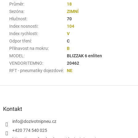
Průměr
:
18
Sezóna
:
ZIMNÍ
Hlučnost
:
70
Index nosnosti
:
104
Index rychlosti
:
V
Odpor tření
:
C
Přilnavost na mokru
:
B
MODEL
:
BLIZZAK 6 enliten
VENDORITEMNO
:
20462
RFT - pneumatiky dojezdové
:
NE
Z
á
p
a
Kontakt
t
í
info
@
dozivotnipneu.cz
+420 774 540 025