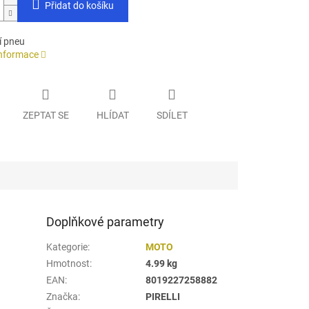
Přidat do košíku
í pneu
informace
ZEPTAT SE
HLÍDAT
SDÍLET
Doplňkové parametry
Kategorie
:
MOTO
Hmotnost
:
4.99 kg
EAN
:
8019227258882
Značka
:
PIRELLI