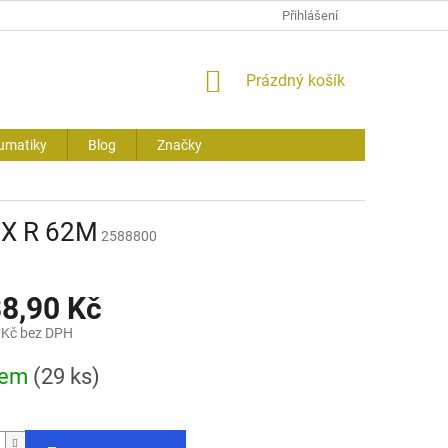
Přihlášení
NÁKUPNÍ
Prázdný košík
KOŠÍK
umatiky
Blog
Značky
 X R 62M
2588800
38,90 Kč
 Kč bez DPH
dem
(29 ks)