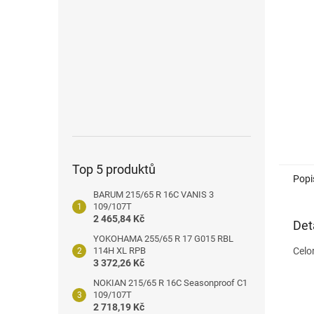
n
e
l
Top 5 produktů
Popi
BARUM 215/65 R 16C VANIS 3
109/107T
2 465,84 Kč
Det
YOKOHAMA 255/65 R 17 G015 RBL
114H XL RPB
Celo
3 372,26 Kč
NOKIAN 215/65 R 16C Seasonproof C1
109/107T
2 718,19 Kč