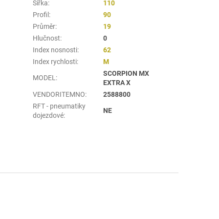
Šířka
:
110
Profil
:
90
Průměr
:
19
Hlučnost
:
0
Index nosnosti
:
62
Index rychlosti
:
M
SCORPION MX
MODEL
:
EXTRA X
VENDORITEMNO
:
2588800
RFT - pneumatiky
NE
dojezdové
: