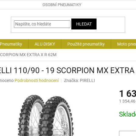
OSOBNÍ PNEUMATIKY
HLEDAT
 Pneumatiky
ALU DISKY
Použité pneumatiky
Moto pne
 SCORPION MX EXTRA X R 62M
ELLI 110/90 - 19 SCORPION MX EXTRA
né
noceno
Podrobnosti hodnocení
Značka:
PIRELLI
ní
1 6
u
1 354,46
Měrná
Skla
cena:
ek.