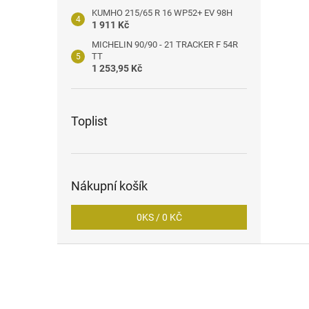
KUMHO 215/65 R 16 WP52+ EV 98H
1 911 Kč
MICHELIN 90/90 - 21 TRACKER F 54R
TT
1 253,95 Kč
Toplist
Nákupní košík
0
KS /
0 KČ
Z
á
p
a