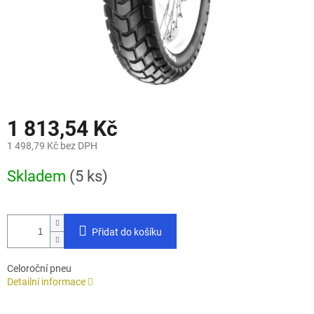
1 813,54 Kč
1 498,79 Kč bez DPH
Měrná
Skladem
(5 ks)
cena:
Přidat do košíku
Celoroční pneu
Detailní informace