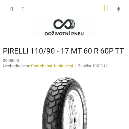
Přejít
NÁKUP
na
obsah
KOŠÍK
PIRELLI 110/90 - 17 MT 60 R 60P TT
0998000
Průměrné
Neohodnoceno
Podrobnosti hodnocení
Značka:
PIRELLI
hodnocení
produktu
je
0,0
z
5
hvězdiček.