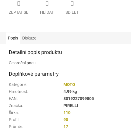
ZEPTAT SE
HLÍDAT
SDÍLET
Popis
Diskuze
Detailní popis produktu
Celoroční pneu
Doplňkové parametry
Kategorie
:
MOTO
Hmotnost
:
4.99 kg
EAN
:
8019227099805
Značka
:
PIRELLI
Šířka
:
110
Profil
:
90
Průměr
:
17