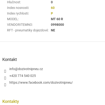
Hlučnost
:
0
Index nosnosti
:
60
Index rychlosti
:
P
MODEL
:
MT 60 R
VENDORITEMNO
:
0998000
RFT - pneumatiky dojezdové
:
NE
Z
á
p
a
Kontakt
t
í
info
@
dozivotnipneu.cz
+420 774 540 025
https://www.facebook.com/dozivotnipneu/
Kontakty