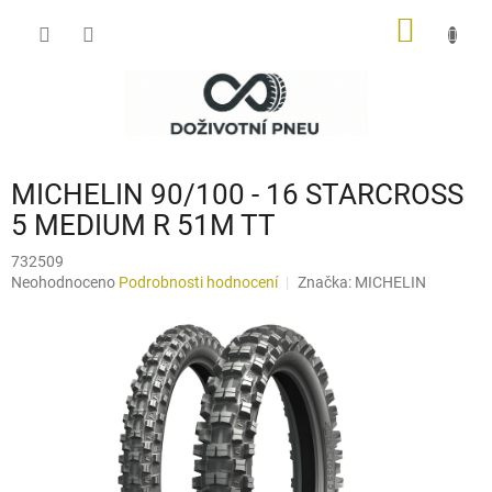
Přejít
NÁKUP
na
obsah
KOŠÍK
MICHELIN 90/100 - 16 STARCROSS
5 MEDIUM R 51M TT
732509
Průměrné
Neohodnoceno
Podrobnosti hodnocení
Značka:
MICHELIN
hodnocení
produktu
je
0,0
z
5
hvězdiček.