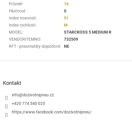
Průměr
:
16
Hlučnost
:
0
Index nosnosti
:
51
Index rychlosti
:
M
MODEL
:
STARCROSS 5 MEDIUM R
VENDORITEMNO
:
732509
RFT - pneumatiky dojezdové
:
NE
Z
á
p
a
Kontakt
t
í
info
@
dozivotnipneu.cz
+420 774 540 025
https://www.facebook.com/dozivotnipneu/