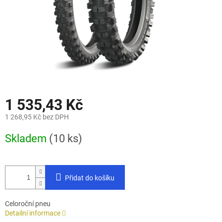
1 535,43 Kč
1 268,95 Kč bez DPH
Měrná
Skladem
(10 ks)
cena:
Přidat do košíku
Celoroční pneu
Detailní informace