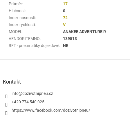
Průměr
:
17
Hlučnost
:
0
Index nosnosti
:
72
Index rychlosti
:
V
MODEL
:
ANAKEE ADVENTURE R
VENDORITEMNO
:
139513
RFT - pneumatiky dojezdové
:
NE
Z
á
p
a
Kontakt
t
í
info
@
dozivotnipneu.cz
+420 774 540 025
https://www.facebook.com/dozivotnipneu/