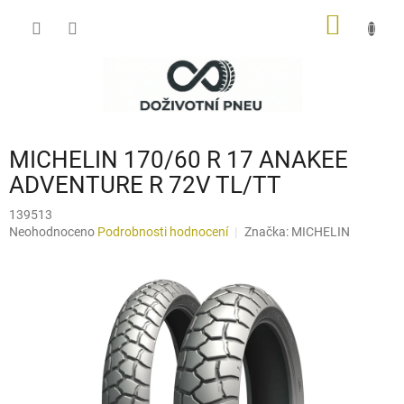
Přejít
NÁKUP
na
obsah
KOŠÍK
MICHELIN 170/60 R 17 ANAKEE
ADVENTURE R 72V TL/TT
139513
Průměrné
Neohodnoceno
Podrobnosti hodnocení
Značka:
MICHELIN
hodnocení
produktu
je
0,0
z
5
hvězdiček.