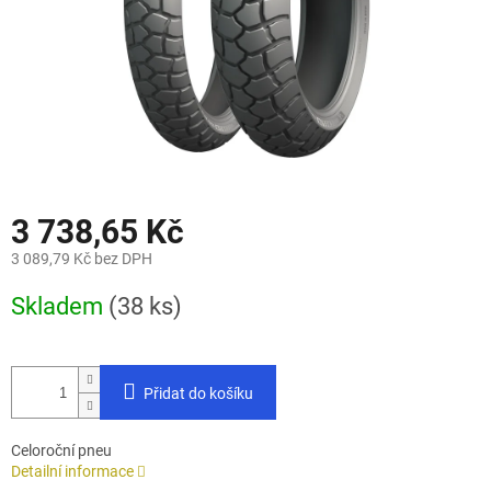
3 738,65 Kč
3 089,79 Kč bez DPH
Měrná
Skladem
(38 ks)
cena:
Přidat do košíku
Celoroční pneu
Detailní informace