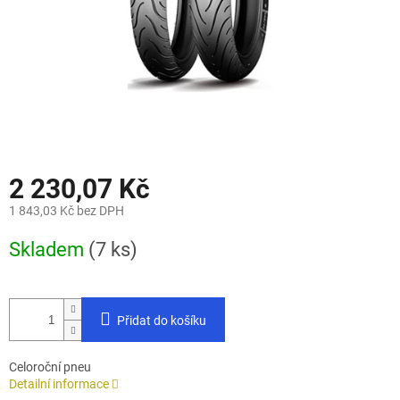
2 230,07 Kč
1 843,03 Kč bez DPH
Měrná
Skladem
(7 ks)
cena:
Přidat do košíku
Celoroční pneu
Detailní informace