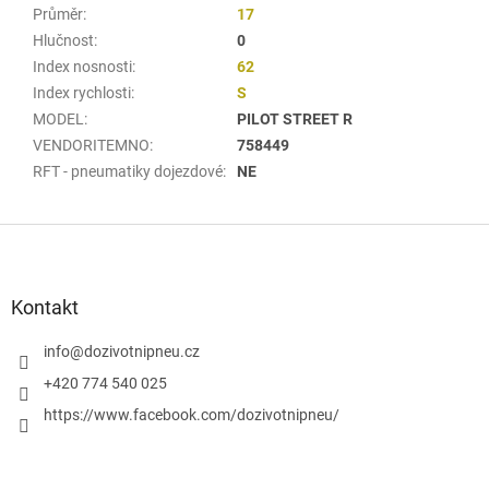
Průměr
:
17
Hlučnost
:
0
Index nosnosti
:
62
Index rychlosti
:
S
MODEL
:
PILOT STREET R
VENDORITEMNO
:
758449
RFT - pneumatiky dojezdové
:
NE
Z
á
p
a
Kontakt
t
í
info
@
dozivotnipneu.cz
+420 774 540 025
https://www.facebook.com/dozivotnipneu/