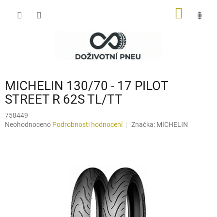
Přejít
NÁKUP
na
obsah
KOŠÍK
MICHELIN 130/70 - 17 PILOT
STREET R 62S TL/TT
758449
Průměrné
Neohodnoceno
Podrobnosti hodnocení
Značka:
MICHELIN
hodnocení
produktu
je
0,0
z
5
hvězdiček.