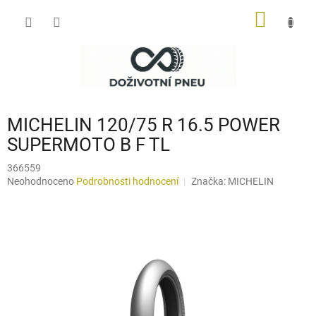
Přejít
NÁKUP
na
obsah
KOŠÍK
MICHELIN 120/75 R 16.5 POWER
SUPERMOTO B F TL
366559
Průměrné
Neohodnoceno
Podrobnosti hodnocení
Značka:
MICHELIN
hodnocení
produktu
je
0,0
z
5
hvězdiček.