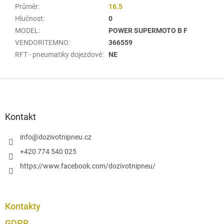
Průměr
:
16.5
Hlučnost
:
0
MODEL
:
POWER SUPERMOTO B F
VENDORITEMNO
:
366559
RFT - pneumatiky dojezdové
:
NE
Z
á
p
a
Kontakt
t
í
info
@
dozivotnipneu.cz
+420 774 540 025
https://www.facebook.com/dozivotnipneu/
Kontakty
GDPR