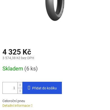
4 325 Kč
3 574,38 Kč bez DPH
Měrná
Skladem
(6 ks)
cena:
Přidat do košíku
Celoroční pneu
Detailní informace