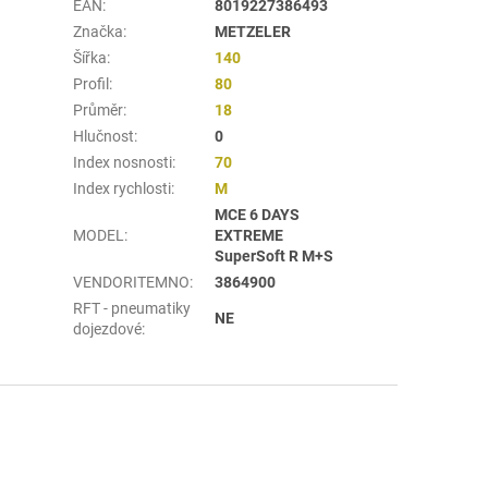
EAN
:
8019227386493
Značka
:
METZELER
Šířka
:
140
Profil
:
80
Průměr
:
18
Hlučnost
:
0
Index nosnosti
:
70
Index rychlosti
:
M
MCE 6 DAYS
MODEL
:
EXTREME
SuperSoft R M+S
VENDORITEMNO
:
3864900
RFT - pneumatiky
NE
dojezdové
: