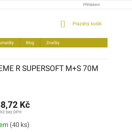
Přihlášení
NÁKUPNÍ
Prázdný košík
KOŠÍK
umatiky
Blog
Značky
REME R SUPERSOFT M+S 70M
38,72 Kč
 Kč bez DPH
dem
(40 ks)