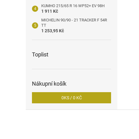
KUMHO 215/65 R 16 WP52+ EV 98H
1 911 Kč
MICHELIN 90/90 - 21 TRACKER F 54R
TT
1 253,95 Kč
Toplist
Nákupní košík
0
KS /
0 KČ
Z
á
p
a