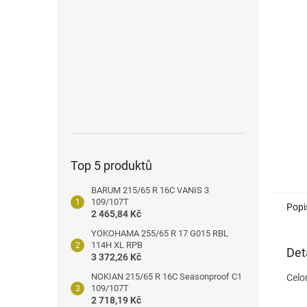
n
e
l
Top 5 produktů
BARUM 215/65 R 16C VANIS 3
109/107T
Popi
2 465,84 Kč
YOKOHAMA 255/65 R 17 G015 RBL
114H XL RPB
Det
3 372,26 Kč
NOKIAN 215/65 R 16C Seasonproof C1
Celo
109/107T
2 718,19 Kč