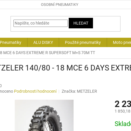
OSOBNÍ PNEUMATIKY
HLEDAT
 Pneumatiky
ALU DISKY
Použité pneumatiky
Moto pne
18 MCE 6 DAYS EXTREME R SUPERSOFT M+S 70M TT
ZELER 140/80 - 18 MCE 6 DAYS EXT
0
né
noceno
Podrobnosti hodnocení
Značka:
METZELER
ní
2 2
u
1 850,18
Měrná
Skla
cena:
ek.