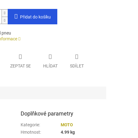
Přidat do košíku
í pneu
informace
ZEPTAT SE
HLÍDAT
SDÍLET
Doplňkové parametry
Kategorie
:
MOTO
Hmotnost
:
4.99 kg