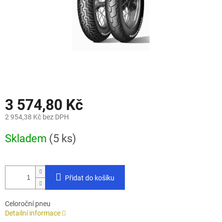
3 574,80 Kč
2 954,38 Kč bez DPH
Měrná
Skladem
(5 ks)
cena:
Přidat do košíku
Celoroční pneu
Detailní informace