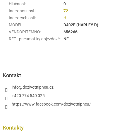
Hlučnost
:
0
Index nosnosti
:
72
Index rychlosti
:
H
MODEL
:
D402F (HARLEY D)
VENDORITEMNO
:
656266
RFT - pneumatiky dojezdové
:
NE
Z
á
p
a
Kontakt
t
í
info
@
dozivotnipneu.cz
+420 774 540 025
https://www.facebook.com/dozivotnipneu/
Kontakty