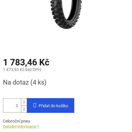
1 783,46 Kč
1 473,93 Kč bez DPH
Měrná
Na dotaz
(4 ks)
cena:
Přidat do košíku
Celoroční pneu
Detailní informace