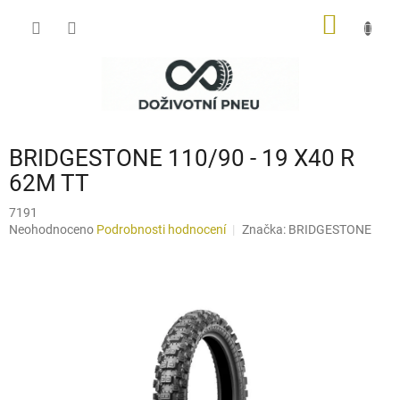
Přejít
NÁKUP
na
obsah
KOŠÍK
BRIDGESTONE 110/90 - 19 X40 R
62M TT
7191
Průměrné
Neohodnoceno
Podrobnosti hodnocení
Značka:
BRIDGESTONE
hodnocení
produktu
je
0,0
z
5
hvězdiček.