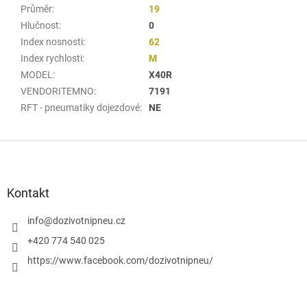
Průměr
:
19
Hlučnost
:
0
Index nosnosti
:
62
Index rychlosti
:
M
MODEL
:
X40R
VENDORITEMNO
:
7191
RFT - pneumatiky dojezdové
:
NE
Z
á
p
a
Kontakt
t
í
info
@
dozivotnipneu.cz
+420 774 540 025
https://www.facebook.com/dozivotnipneu/