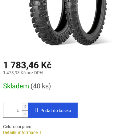
1 783,46 Kč
1 473,93 Kč bez DPH
Měrná
Skladem
(40 ks)
cena:
Přidat do košíku
Celoroční pneu
Detailní informace