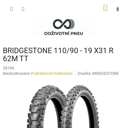
Přejít
NÁKUP
na
obsah
KOŠÍK
BRIDGESTONE 110/90 - 19 X31 R
62M TT
28196
Průměrné
Neohodnoceno
Podrobnosti hodnocení
Značka:
BRIDGESTONE
hodnocení
produktu
je
0,0
z
5
hvězdiček.