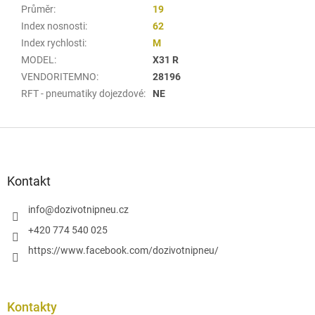
Průměr
:
19
Index nosnosti
:
62
Index rychlosti
:
M
MODEL
:
X31 R
VENDORITEMNO
:
28196
RFT - pneumatiky dojezdové
:
NE
Z
á
p
a
Kontakt
t
í
info
@
dozivotnipneu.cz
+420 774 540 025
https://www.facebook.com/dozivotnipneu/
Kontakty