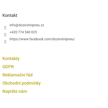
á
ý
p
p
i
a
Kontakt
s
t
u
í
info
@
dozivotnipneu.cz
+420 774 540 025
https://www.facebook.com/dozivotnipneu/
Kontakty
GDPR
Reklamační řád
Obchodní podmínky
Napište nám