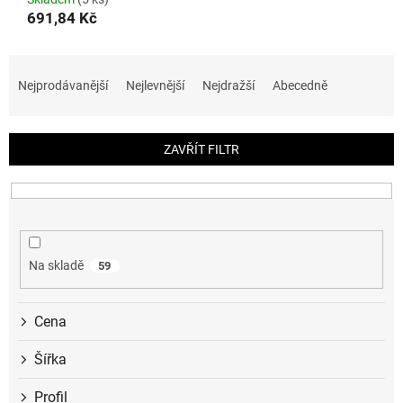
691,84 Kč
Ř
a
Nejprodávanější
Nejlevnější
Nejdražší
Abecedně
z
e
n
ZAVŘÍT FILTR
í
p
r
o
d
u
Na skladě
59
k
t
ů
Cena
Šířka
Profil