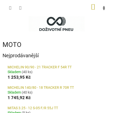
Přejít
NÁKUP
na
obsah
KOŠÍK
MOTO
Nejprodávanější
MICHELIN 90/90 - 21 TRACKER F 54R TT
Skladem
(40 ks)
1 253,95 Kč
MICHELIN 140/80 - 18 TRACKER R 70R TT
Skladem
(40 ks)
1 745,92 Kč
MITAS 3.25 - 12 S-05 F/R 55J TT
Skladem
(5 ks)