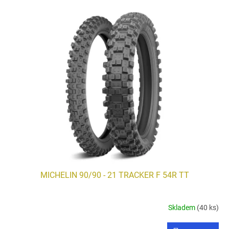
V
ý
p
i
s
p
r
o
d
u
k
t
ů
MICHELIN 90/90 - 21 TRACKER F 54R TT
Skladem
(40 ks)