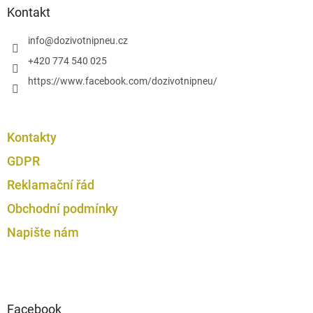
v
a
Kontakt
ý
t
p
í
info
@
dozivotnipneu.cz
i
s
+420 774 540 025
u
https://www.facebook.com/dozivotnipneu/
Kontakty
GDPR
Reklamační řád
Obchodní podmínky
Napište nám
Facebook