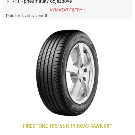
RFT - pneumatiky dojezdové
VYMAZAT FILTRY
Položek k zobrazení:
3
V
ý
p
i
s
p
r
o
d
u
k
t
ů
FIRESTONE 185/65 R 15 ROADHAWK 88T