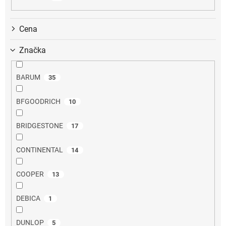
k
t
ů
Cena
Značka
BARUM
35
BFGOODRICH
10
BRIDGESTONE
17
CONTINENTAL
14
COOPER
13
DEBICA
1
DUNLOP
5