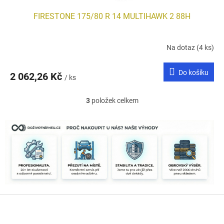
FIRESTONE 175/80 R 14 MULTIHAWK 2 88H
Na dotaz
(4 ks)
Do košíku
2 062,26 Kč
/ ks
3
položek celkem
O
v
l
á
d
a
c
í
p
r
Z
v
k
á
y
p